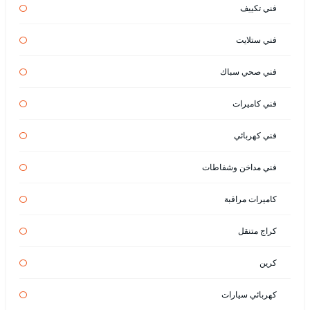
فني تكييف
فني ستلايت
فني صحي سباك
فني كاميرات
فني كهربائي
فني مداخن وشفاطات
كاميرات مراقبة
كراج متنقل
كرين
كهربائي سيارات