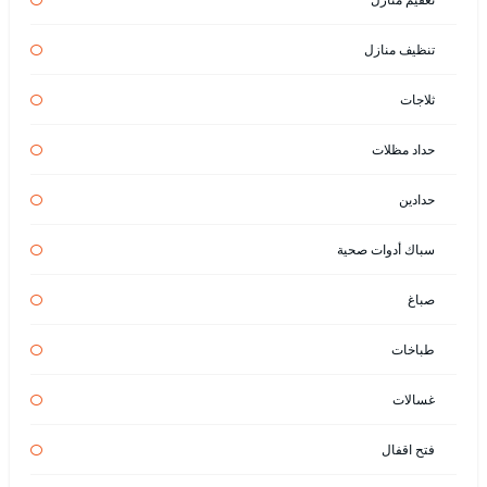
تنظيف منازل
ثلاجات
حداد مظلات
حدادين
سباك أدوات صحية
صباغ
طباخات
غسالات
فتح اقفال