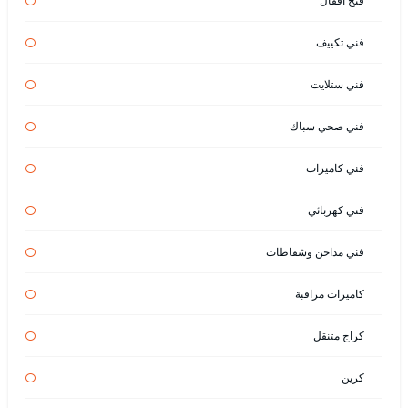
فتح اقفال
فني تكييف
فني ستلايت
فني صحي سباك
فني كاميرات
فني كهربائي
فني مداخن وشفاطات
كاميرات مراقبة
كراج متنقل
كرين