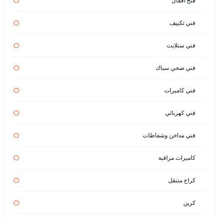
فتح اقفال
فني تكييف
فني ستلايت
فني صحي سباك
فني كاميرات
فني كهربائي
فني مداخن وشفاطات
كاميرات مراقبة
كراج متنقل
كرين