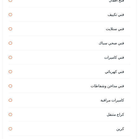
فتح اقفال
فني تكييف
فني ستلايت
فني صحي سباك
فني كاميرات
فني كهربائي
فني مداخن وشفاطات
كاميرات مراقبة
كراج متنقل
كرين