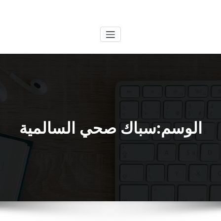
لتجاوز
الكويتية
خدمات وظائف بالكويت
لى
لمحتوى
الوسم:سباك صحي السالمية