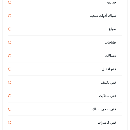
حدادين
سباك أدوات صحية
صباغ
طباخات
غسالات
فتح اقفال
فني تكييف
فني ستلايت
فني صحي سباك
فني كاميرات