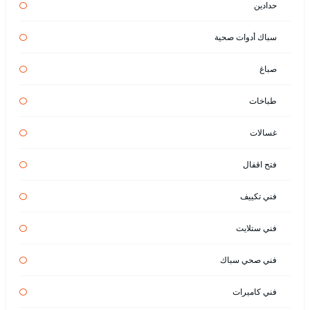
حدادين
سباك أدوات صحية
صباغ
طباخات
غسالات
فتح اقفال
فني تكييف
فني ستلايت
فني صحي سباك
فني كاميرات