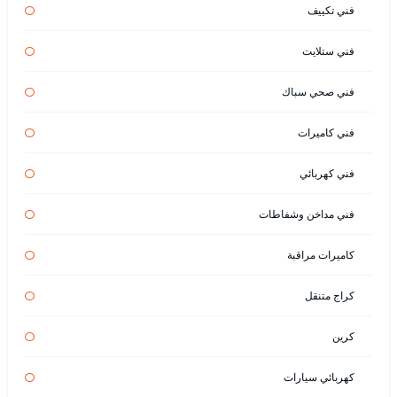
فني تكييف
فني ستلايت
فني صحي سباك
فني كاميرات
فني كهربائي
فني مداخن وشفاطات
كاميرات مراقبة
كراج متنقل
كرين
كهربائي سيارات