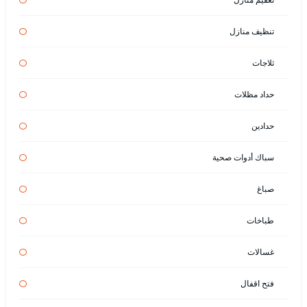
تنظيف منازل
ثلاجات
حداد مظلات
حدادين
سباك أدوات صحية
صباغ
طباخات
غسالات
فتح اقفال