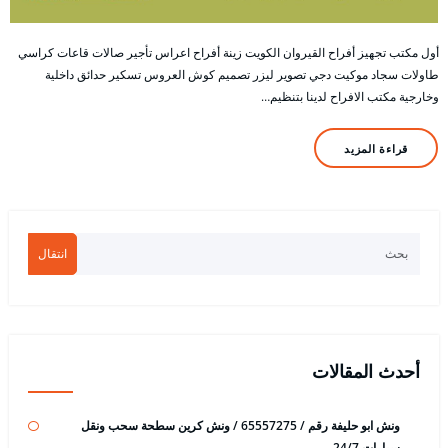
أول مكتب تجهيز أفراح القيروان الكويت زينة أفراح اعراس تأجير صالات قاعات كراسي
طاولات سجاد موكيت دجي تصوير ليزر تصميم كوش العروس تسكير حدائق داخلية
وخارجية مكتب الافراح لدينا بتنظيم…
قراءة المزيد
انتقال
أحدث المقالات
ونش ابو حليفة رقم / 65557275 / ونش كرين سطحة سحب ونقل
سيارات 24/7