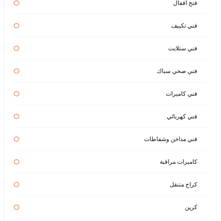
فتح اقفال
فني تكييف
فني ستلايت
فني صحي سباك
فني كاميرات
فني كهربائي
فني مداخن وشفاطات
كاميرات مراقبة
كراج متنقل
كرين