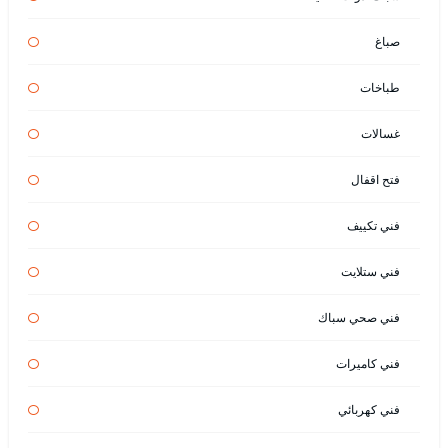
صباغ
طباخات
غسالات
فتح اقفال
فني تكييف
فني ستلايت
فني صحي سباك
فني كاميرات
فني كهربائي