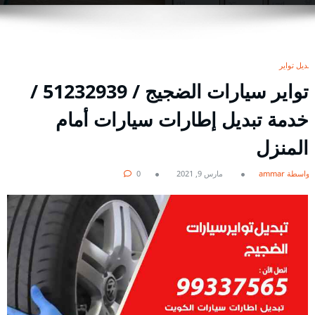
تبديل تواير
تواير سيارات الضجيج / 51232939‬ /
خدمة تبديل إطارات سيارات أمام
المنزل
بواسطة ammar
مارس 9, 2021
0