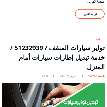
عملائنا الكرام…
قراءة المزيد
تبديل تواير
تواير سيارات المنقف / 51232939‬ /
خدمة تبديل إطارات سيارات أمام
المنزل
بواسطة ammar
مارس 9, 2021
0