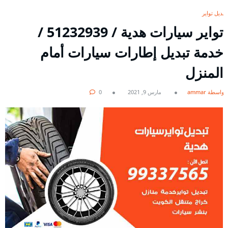
تبديل تواير
تواير سيارات هدية / 51232939‬ /
خدمة تبديل إطارات سيارات أمام
المنزل
بواسطة ammar
مارس 9, 2021
0