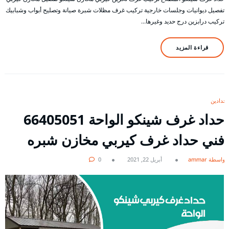
تفصيل ديوانيات وجلسات خارجية تركيب غرف مظلات شبرة صيانة وتصليح أبواب وشبابيك
تركيب درابزين درج حديد وغيرها…
قراءة المزيد
حدادين
حداد غرف شينكو الواحة 66405051
فني حداد غرف كيربي مخازن شبره
بواسطة ammar
أبريل 22, 2021
0