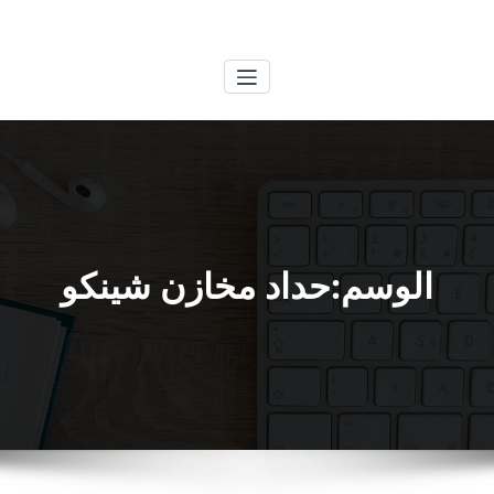
لتجاوز
الكويتية
خدمات وظائف بالكويت
لى
لمحتوى
الوسم:حداد مخازن شينكو