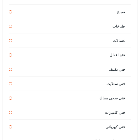
صباغ
طباخات
غسالات
فتح اقفال
فني تكييف
فني ستلايت
فني صحي سباك
فني كاميرات
فني كهربائي