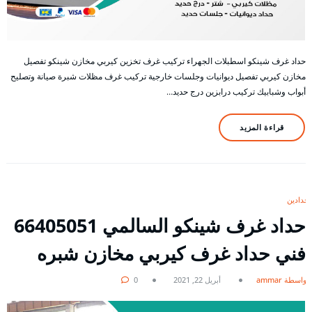
حداد غرف شينكو اسطبلات الجهراء تركيب غرف تخزين كيربي مخازن شينكو تفصيل
مخازن كيربي تفصيل ديوانيات وجلسات خارجية تركيب غرف مظلات شبرة صيانة وتصليح
أبواب وشبابيك تركيب درابزين درج حديد…
قراءة المزيد
حدادين
حداد غرف شينكو السالمي 66405051
فني حداد غرف كيربي مخازن شبره
بواسطة ammar
أبريل 22, 2021
0