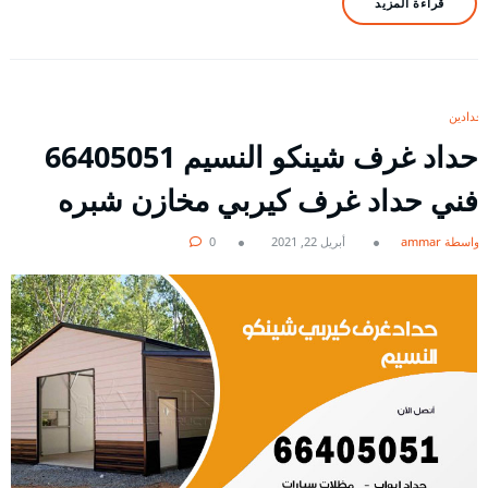
قراءة المزيد
حدادين
حداد غرف شينكو النسيم 66405051
فني حداد غرف كيربي مخازن شبره
بواسطة ammar
أبريل 22, 2021
0