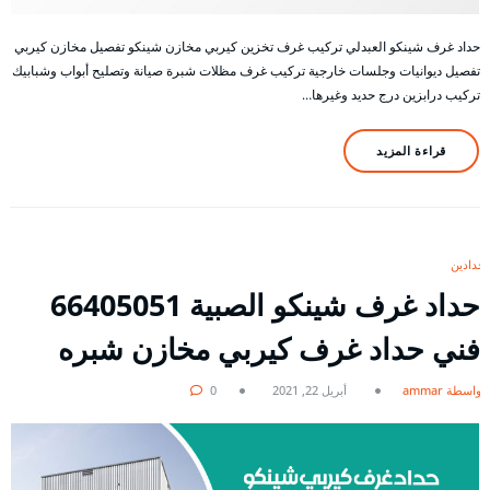
حداد غرف شينكو العبدلي تركيب غرف تخزين كيربي مخازن شينكو تفصيل مخازن كيربي
تفصيل ديوانيات وجلسات خارجية تركيب غرف مظلات شبرة صيانة وتصليح أبواب وشبابيك
تركيب درابزين درج حديد وغيرها…
قراءة المزيد
حدادين
حداد غرف شينكو الصبية 66405051
فني حداد غرف كيربي مخازن شبره
بواسطة ammar
أبريل 22, 2021
0