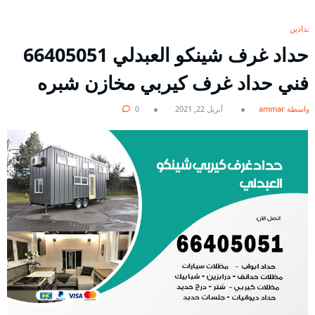
حدادين
حداد غرف شينكو العبدلي 66405051
فني حداد غرف كيربي مخازن شبره
بواسطة ammar
أبريل 22, 2021
0