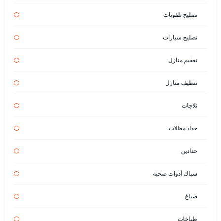
تصليح تلفونات
تصليح سيارات
تعقيم منازل
تنظيف منازل
ثلاجات
حداد مظلات
حدادين
سباك أدوات صحية
صباغ
طباخات