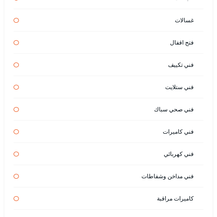
غسالات
فتح اقفال
فني تكييف
فني ستلايت
فني صحي سباك
فني كاميرات
فني كهربائي
فني مداخن وشفاطات
كاميرات مراقبة