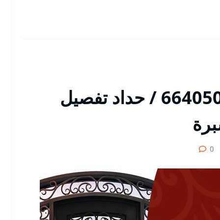
معلم حداد القرين / 66405051 / حداد تفصيل
برة
0