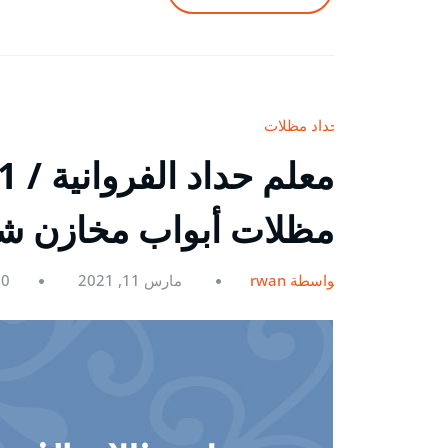
حداد مظلات
مظلات أبواب مخازن ش
بواسطة rwan
مارس 11, 2021
0