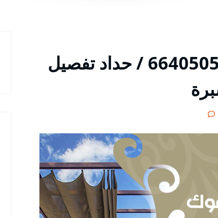
معلم حداد اليرموك / 66405051 / حداد تفصيل
برة