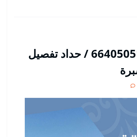
معلم حداد الفروانية / 66405051 / حداد تفصيل
برة