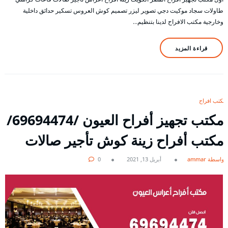
طاولات سجاد موكيت دجي تصوير ليزر تصميم كوش العروس تسكير حدائق داخلية
وخارجية مكتب الافراح لدينا بتنظيم…
قراءة المزيد
مكتب افراح
مكتب تجهيز أفراح العيون /69694474/
مكتب أفراح زينة كوش تأجير صالات
بواسطة ammar
أبريل 13, 2021
0