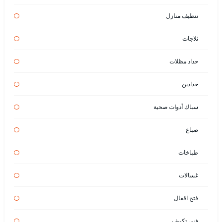
تنظيف منازل
ثلاجات
حداد مظلات
حدادين
سباك أدوات صحية
صباغ
طباخات
غسالات
فتح اقفال
فني تكييف