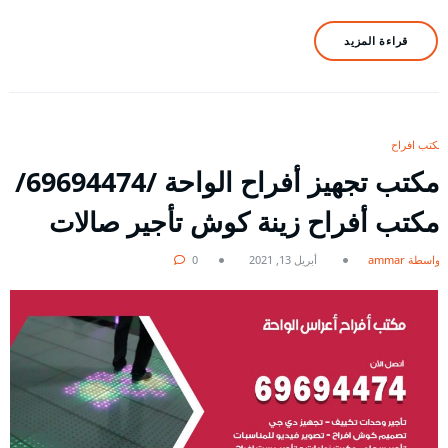
قراءة المزيد
مكتب افراح
مكتب تجهيز أفراح الواحة /69694474/
مكتب أفراح زينة كوش تأجير صالات
بواسطة ammar
أبريل 13, 2021
0