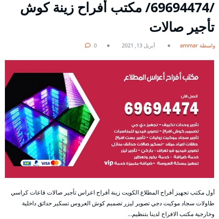
/69694474/ مكتب أفراح زينة كوش
تأجير صالات
بواسطة ammar
أبريل 13, 2021
0
أول مكتب تجهيز أفراح المطلاع الكويت زينة أفراح اعراس تأجير صالات قاعات كراسي
طاولات سجاد موكيت دجي تصوير ليزر تصميم كوش العروس تسكير حدائق داخلية
وخارجية مكتب الافراح لدينا بتنظيم…