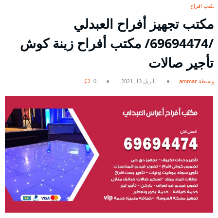
مكتب افراح
مكتب تجهيز أفراح العبدلي
/69694474/ مكتب أفراح زينة كوش
تأجير صالات
بواسطة ammar
أبريل 13, 2021
0