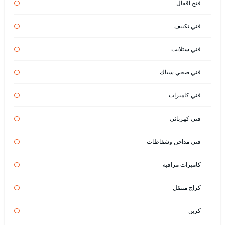
فتح اقفال
فني تكييف
فني ستلايت
فني صحي سباك
فني كاميرات
فني كهربائي
فني مداخن وشفاطات
كاميرات مراقبة
كراج متنقل
كرين