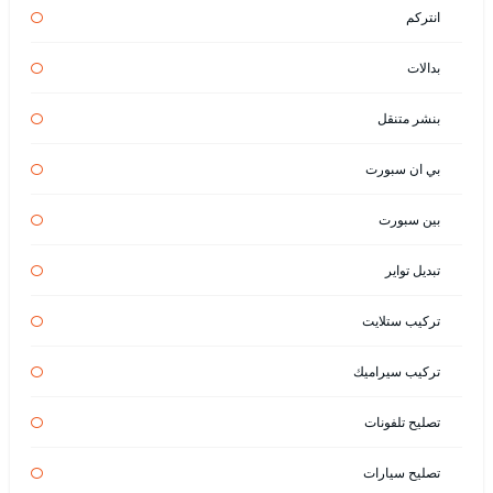
انتركم
بدالات
بنشر متنقل
بي ان سبورت
بين سبورت
تبديل تواير
تركيب ستلايت
تركيب سيراميك
تصليح تلفونات
تصليح سيارات