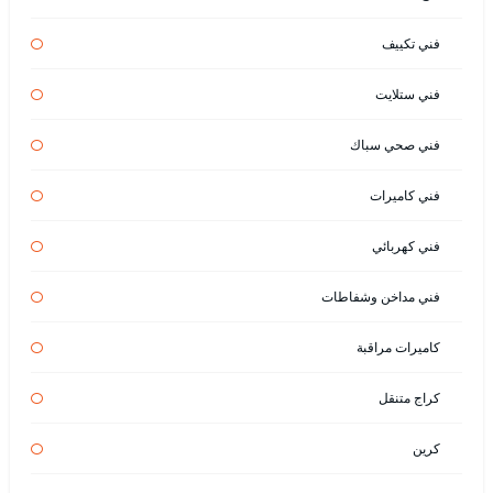
فني تكييف
فني ستلايت
فني صحي سباك
فني كاميرات
فني كهربائي
فني مداخن وشفاطات
كاميرات مراقبة
كراج متنقل
كرين