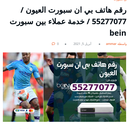
رقم هاتف بي ان سبورت العيون /
55277077 / خدمة عملاء بين سبورت
bein
بواسطة ammar
أبريل 5, 2021
0