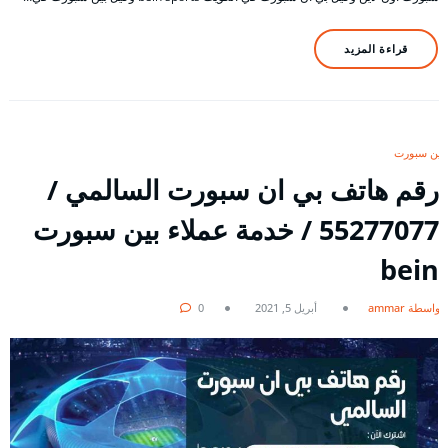
قراءة المزيد
بين سبورت
رقم هاتف بي ان سبورت السالمي /
55277077 / خدمة عملاء بين سبورت
bein
بواسطة ammar
أبريل 5, 2021
0