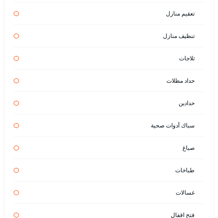
تعقيم منازل
تنظيف منازل
ثلاجات
حداد مظلات
حدادين
سباك أدوات صحية
صباغ
طباخات
غسالات
فتح اقفال