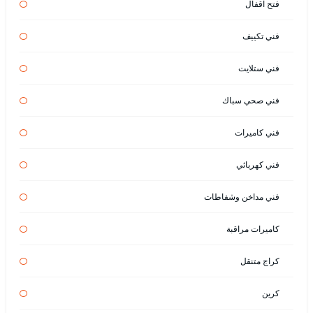
فتح اقفال
فني تكييف
فني ستلايت
فني صحي سباك
فني كاميرات
فني كهربائي
فني مداخن وشفاطات
كاميرات مراقبة
كراج متنقل
كرين