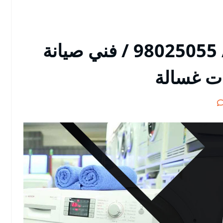
تصليح غسالات الدعية / 98025055 / فني صيانة
ات غسالة