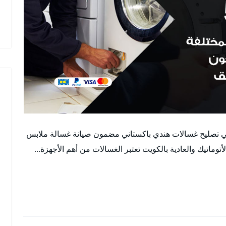
ني تصليح غسالات هندي باكستاني مضمون صيانة غسالة ملابس
اتيك والعادية بالكويت تعتبر الغسالات من أهم الأجهزة…