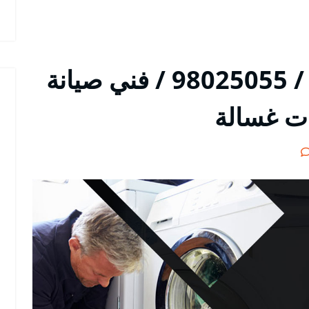
تصليح غسالات الدسمة / 98025055 / فني صيانة
ات غسالة