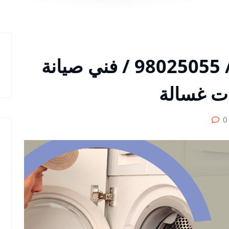
تصليح غسالات القرين / 98025055 / فني صيانة
ات غسالة
0