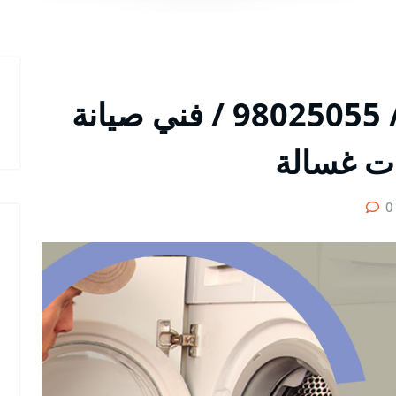
تصليح غسالات القرين / 98025055 / فني صيانة
ات غسالة
0