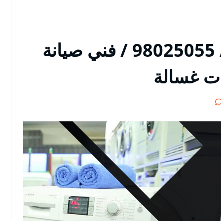
تصليح غسالات الدعية / 98025055 / فني صيانة
ات غسالة