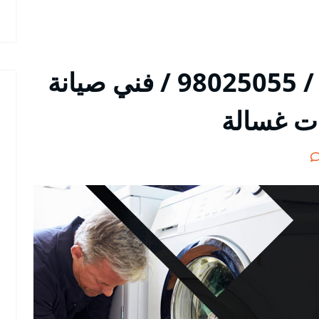
تصليح غسالات الدسمة / 98025055 / فني صيانة
ات غسالة