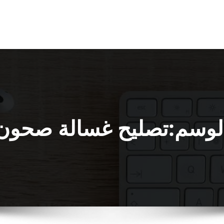
لوسم:تصليح غسالة صحون