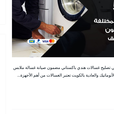
ني تصليح غسالات هندي باكستاني مضمون صيانة غسالة ملابس
اتيك والعادية بالكويت تعتبر الغسالات من أهم الأجهزة…