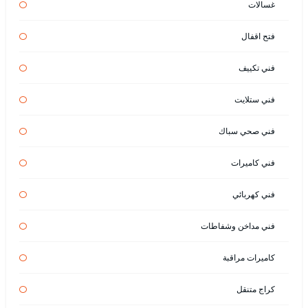
غسالات
فتح اقفال
فني تكييف
فني ستلايت
فني صحي سباك
فني كاميرات
فني كهربائي
فني مداخن وشفاطات
كاميرات مراقبة
كراج متنقل