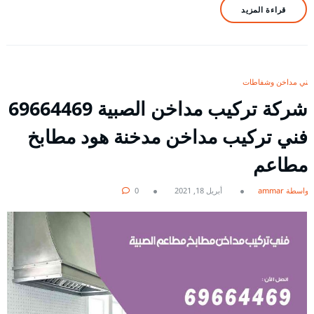
قراءة المزيد
فني مداخن وشفاطات
شركة تركيب مداخن الصبية 69664469
فني تركيب مداخن مدخنة هود مطابخ
مطاعم
بواسطة ammar
أبريل 18, 2021
0