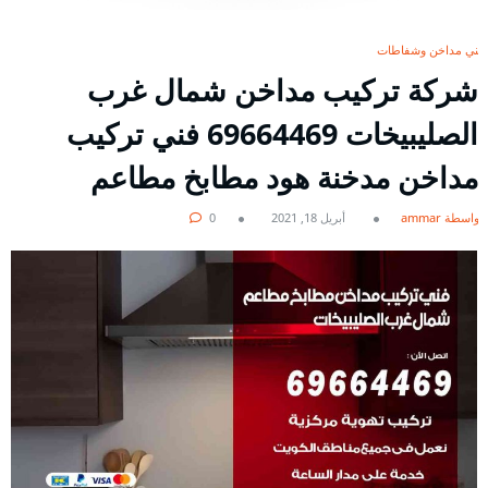
فني مداخن وشفاطات
شركة تركيب مداخن شمال غرب
الصليبيخات 69664469 فني تركيب
مداخن مدخنة هود مطابخ مطاعم
بواسطة ammar
أبريل 18, 2021
0