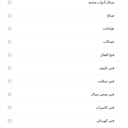
سباك أدوات صحية
صباغ
طباخات
غسالات
فتح اقفال
فني تكييف
فني ستلايت
فني صحي سباك
فني كاميرات
فني كهربائي