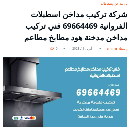
فني مداخن وشفاطات
شركة تركيب مداخن اسطبلات
الفروانية 69664469 فني تركيب
مداخن مدخنة هود مطابخ مطاعم
بواسطة ammar
أبريل 18, 2021
0