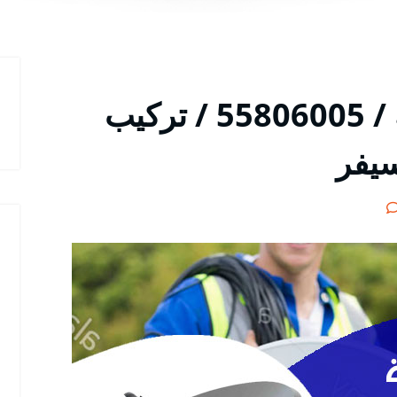
فني ستلايت في العقيلة / 55806005 / تركيب
سيفر