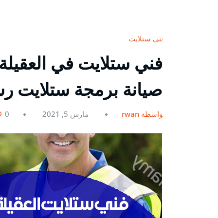
فني ستلايت
صيانة برمجة ستلايت ر
بواسطة rwan
مارس 5, 2021
0