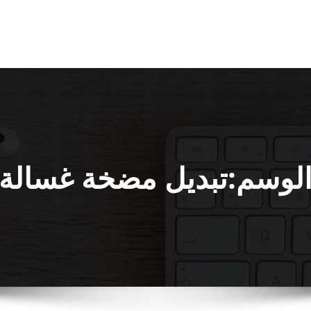
لوسم:تبديل مضخة غسالة