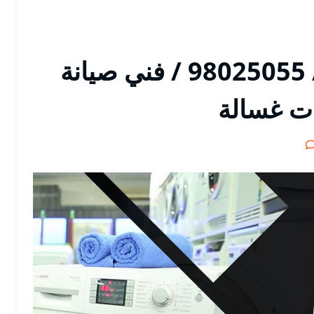
تصليح غسالات الدعية / 98025055 / فني صيانة
ات غسالة