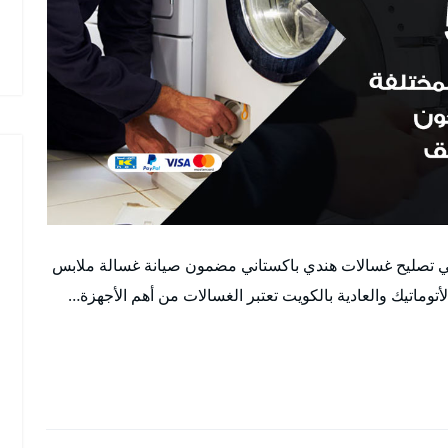
ني تصليح غسالات هندي باكستاني مضمون صيانة غسالة ملابس
اتيك والعادية بالكويت تعتبر الغسالات من أهم الأجهزة…