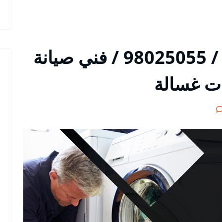
تصليح غسالات الدسمة / 98025055 / فني صيانة
ات غسالة