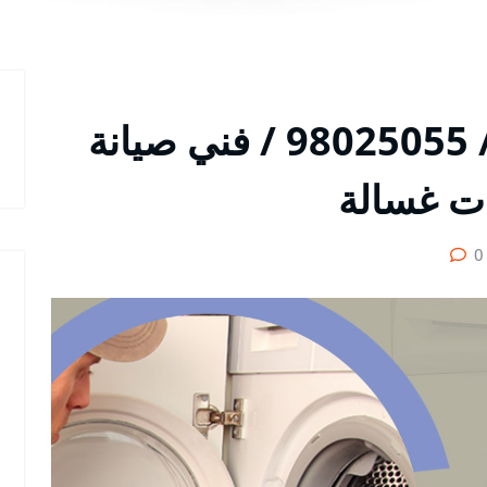
تصليح غسالات القرين / 98025055 / فني صيانة
ات غسالة
0