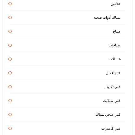
حدادين
سباك أدوات صحية
صباغ
طباخات
غسالات
فتح اقفال
فني تكييف
فني ستلايت
فني صحي سباك
فني كاميرات