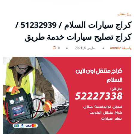
كراج متنقل
كراج سيارات السلام / 51232939‬ /
كراج تصليح سيارات خدمة طريق
بواسطة ammar
مارس 6, 2021
0