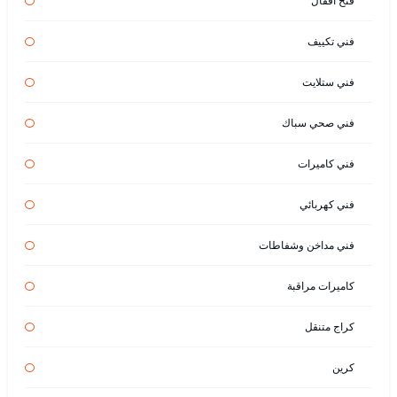
فتح اقفال
فني تكييف
فني ستلايت
فني صحي سباك
فني كاميرات
فني كهربائي
فني مداخن وشفاطات
كاميرات مراقبة
كراج متنقل
كرين