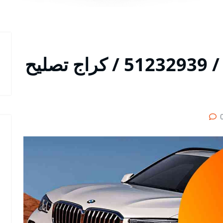
متخصص سيارات اكس / 51232939‬ / كراج تصليح