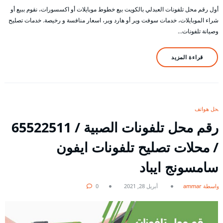
أول رقم محل تلفونات العبدلي بالكويت بيع خطوط موبايلات أو اكسسورات، نقوم ببيع أو
شراء الموبايلات، خدمات سوفت وير أو هارد وير، اسعار منافسة و رخيصة. خدمات تصليح
وصيانة تلفونات…
قراءة المزيد
محل هواتف
رقم محل تلفونات الصبية / 65522511
/ محلات تصليح تلفونات ايفون
سامسونج ايباد
بواسطة ammar
أبريل 28, 2021
0