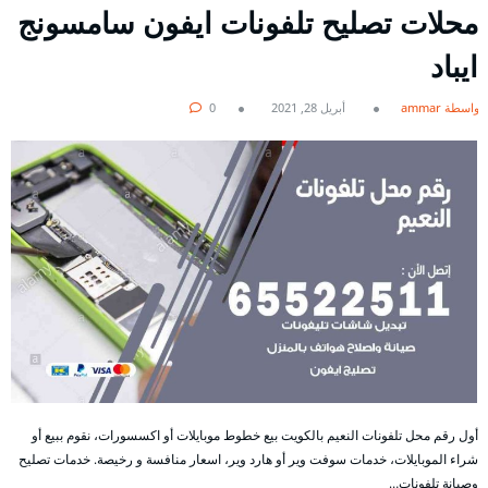
محلات تصليح تلفونات ايفون سامسونج
ايباد
بواسطة ammar
أبريل 28, 2021
0
أول رقم محل تلفونات النعيم بالكويت بيع خطوط موبايلات أو اكسسورات، نقوم ببيع أو
شراء الموبايلات، خدمات سوفت وير أو هارد وير، اسعار منافسة و رخيصة. خدمات تصليح
وصيانة تلفونات…