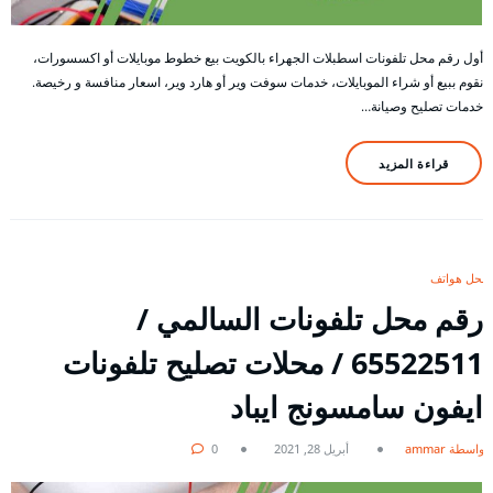
أول رقم محل تلفونات اسطبلات الجهراء بالكويت بيع خطوط موبايلات أو اكسسورات،
نقوم ببيع أو شراء الموبايلات، خدمات سوفت وير أو هارد وير، اسعار منافسة و رخيصة.
خدمات تصليح وصيانة…
قراءة المزيد
محل هواتف
رقم محل تلفونات السالمي /
65522511 / محلات تصليح تلفونات
ايفون سامسونج ايباد
بواسطة ammar
أبريل 28, 2021
0