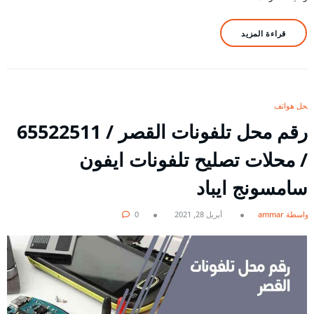
قراءة المزيد
محل هواتف
رقم محل تلفونات القصر / 65522511
/ محلات تصليح تلفونات ايفون
سامسونج ايباد
بواسطة ammar
أبريل 28, 2021
0