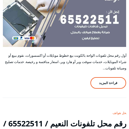
أول رقم محل تلفونات الواحة بالكويت بيع خطوط موبايلات أو اكسسورات، نقوم ببيع أو
شراء الموبايلات، خدمات سوفت وير أو هارد وير، اسعار منافسة و رخيصة. خدمات تصليح
وصيانة تلفونات…
قراءة المزيد
محل هواتف
رقم محل تلفونات النعيم / 65522511 /