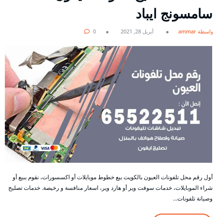
سامسونج ايباد
بواسطة ammar
أبريل 28, 2021
0
أول رقم محل تلفونات العيون بالكويت بيع خطوط موبايلات أو اكسسورات، نقوم ببيع أو
شراء الموبايلات، خدمات سوفت وير أو هارد وير، اسعار منافسة و رخيصة. خدمات تصليح
وصيانة تلفونات…