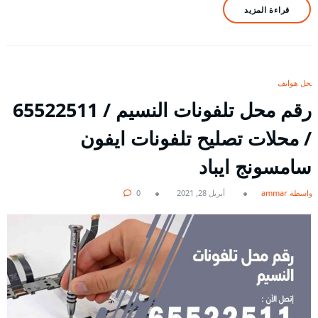
قراءة المزيد
محل هواتف
رقم محل تلفونات النسيم / 65522511
/ محلات تصليح تلفونات ايفون
سامسونج ايباد
بواسطة ammar
أبريل 28, 2021
0