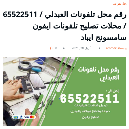
محل هواتف
رقم محل تلفونات العبدلي / 65522511
/ محلات تصليح تلفونات ايفون
سامسونج ايباد
بواسطة ammar
أبريل 28, 2021
0