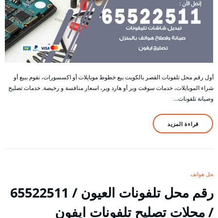
أول رقم محل تلفونات القصر بالكويت بيع خطوط موبايلات أو اكسسورات، نقوم ببيع أو
شراء الموبايلات، خدمات سوفت وير أو هارد وير، اسعار منافسة و رخيصة. خدمات تصليح
وصيانة تلفونات…
قراءة المزيد
محل هواتف
رقم محل تلفونات العيون / 65522511
/ محلات تصليح تلفونات ايفون