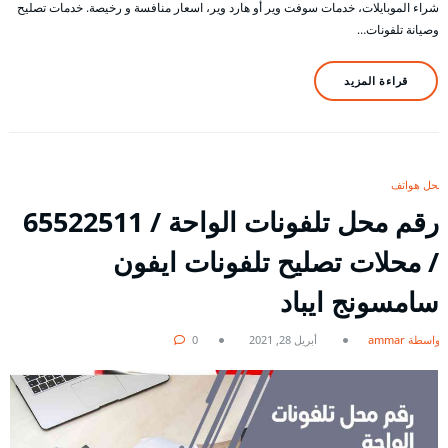
شراء الموبايلات، خدمات سوفت وير أو هارد وير، اسعار منافسة و رخيصة. خدمات تصليح
وصيانة تلفونات…
قراءة المزيد
محل هواتف
رقم محل تلفونات الواحة / 65522511
/ محلات تصليح تلفونات ايفون
سامسونج ايباد
بواسطة ammar
أبريل 28, 2021
0