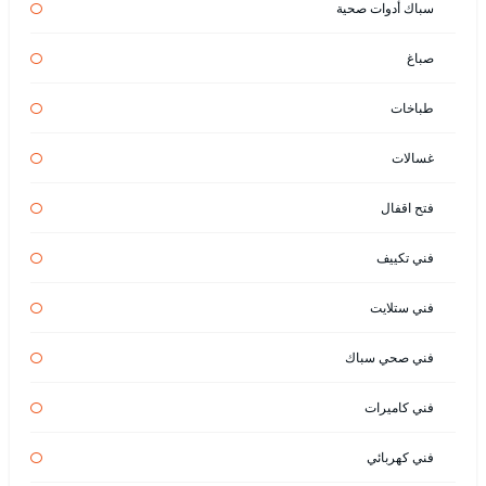
سباك أدوات صحية
صباغ
طباخات
غسالات
فتح اقفال
فني تكييف
فني ستلايت
فني صحي سباك
فني كاميرات
فني كهربائي