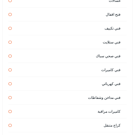
غسالات
فتح اقفال
فني تكييف
فني ستلايت
فني صحي سباك
فني كاميرات
فني كهربائي
فني مداخن وشفاطات
كاميرات مراقبة
كراج متنقل