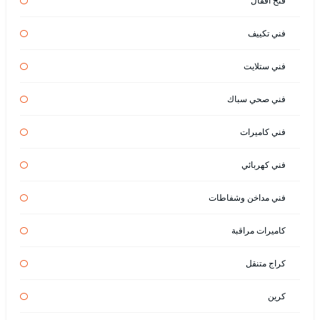
فتح اقفال
فني تكييف
فني ستلايت
فني صحي سباك
فني كاميرات
فني كهربائي
فني مداخن وشفاطات
كاميرات مراقبة
كراج متنقل
كرين