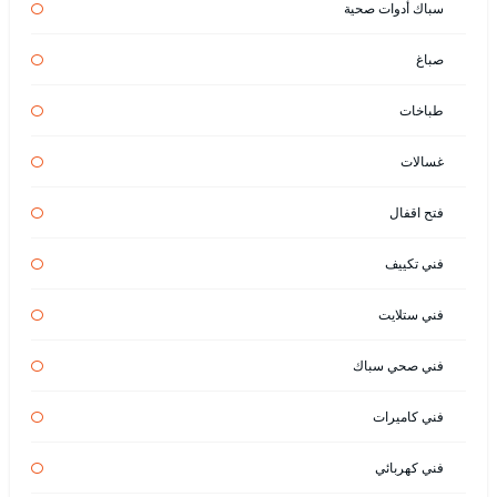
سباك أدوات صحية
صباغ
طباخات
غسالات
فتح اقفال
فني تكييف
فني ستلايت
فني صحي سباك
فني كاميرات
فني كهربائي