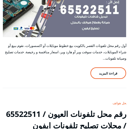
أول رقم محل تلفونات القصر بالكويت بيع خطوط موبايلات أو اكسسورات، نقوم ببيع أو
شراء الموبايلات، خدمات سوفت وير أو هارد وير، اسعار منافسة و رخيصة. خدمات تصليح
وصيانة تلفونات…
قراءة المزيد
محل هواتف
رقم محل تلفونات العيون / 65522511
/ محلات تصليح تلفونات ايفون