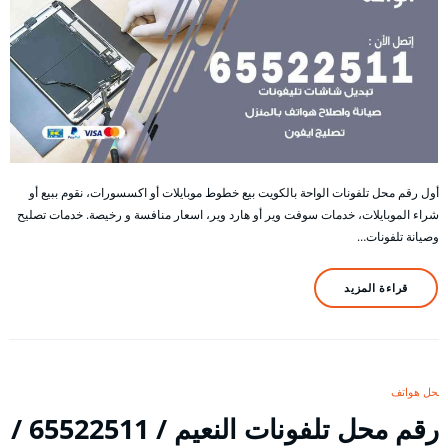
أول رقم محل تلفونات الواحة بالكويت بيع خطوط موبايلات أو اكسسورات، نقوم ببيع أو
شراء الموبايلات، خدمات سوفت وير أو هارد وير، اسعار منافسة و رخيصة. خدمات تصليح
وصيانة تلفونات…
قراءة المزيد
محل هواتف
رقم محل تلفونات النعيم / 65522511 /