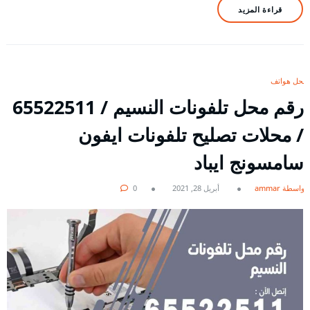
قراءة المزيد
محل هواتف
رقم محل تلفونات النسيم / 65522511
/ محلات تصليح تلفونات ايفون
سامسونج ايباد
بواسطة ammar
أبريل 28, 2021
0