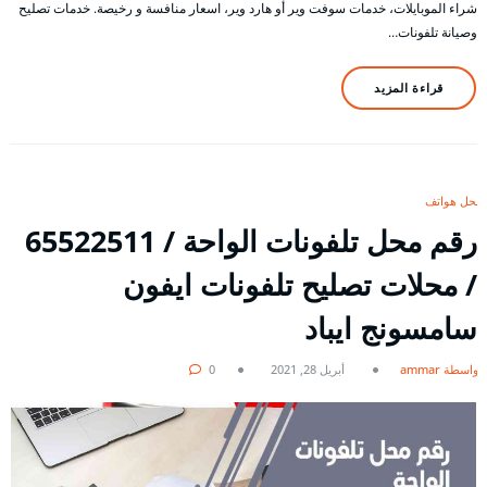
شراء الموبايلات، خدمات سوفت وير أو هارد وير، اسعار منافسة و رخيصة. خدمات تصليح
وصيانة تلفونات…
قراءة المزيد
محل هواتف
رقم محل تلفونات الواحة / 65522511
/ محلات تصليح تلفونات ايفون
سامسونج ايباد
بواسطة ammar
أبريل 28, 2021
0