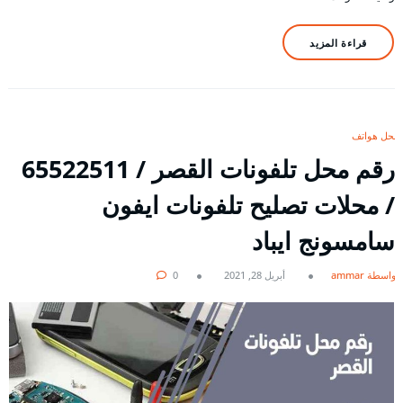
قراءة المزيد
محل هواتف
رقم محل تلفونات القصر / 65522511
/ محلات تصليح تلفونات ايفون
سامسونج ايباد
بواسطة ammar
أبريل 28, 2021
0