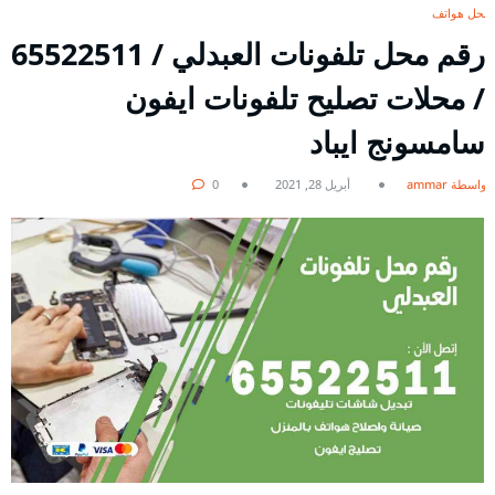
محل هواتف
رقم محل تلفونات العبدلي / 65522511
/ محلات تصليح تلفونات ايفون
سامسونج ايباد
بواسطة ammar
أبريل 28, 2021
0