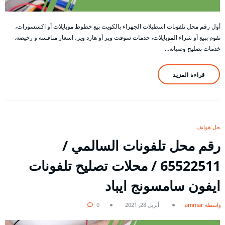
أول رقم محل تلفونات اسطبلات الجهراء بالكويت بيع خطوط موبايلات أو اكسسورات،
نقوم ببيع أو شراء الموبايلات، خدمات سوفت وير أو هارد وير، اسعار منافسة و رخيصة.
خدمات تصليح وصيانة…
قراءة المزيد
محل هواتف
رقم محل تلفونات السالمي /
65522511 / محلات تصليح تلفونات
ايفون سامسونج ايباد
بواسطة ammar
أبريل 28, 2021
0