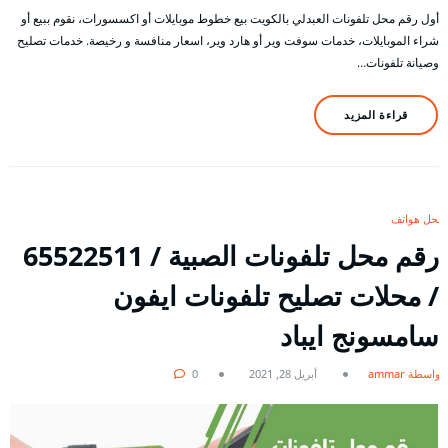
أول رقم محل تلفونات العبدلي بالكويت بيع خطوط موبايلات أو اكسسورات، نقوم ببيع أو
شراء الموبايلات، خدمات سوفت وير أو هارد وير، اسعار منافسة و رخيصة. خدمات تصليح
وصيانة تلفونات…
قراءة المزيد
محل هواتف
رقم محل تلفونات الصبية / 65522511
/ محلات تصليح تلفونات ايفون
سامسونج ايباد
بواسطة ammar
أبريل 28, 2021
0