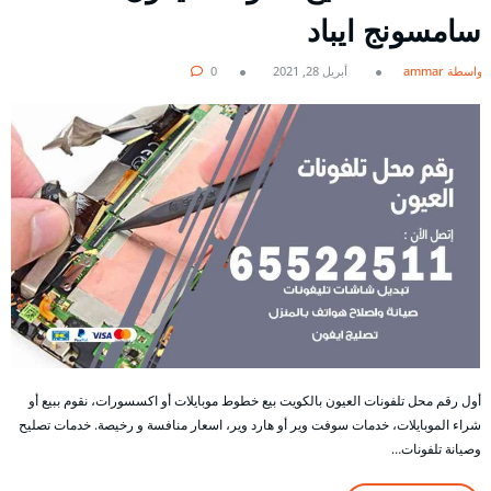
سامسونج ايباد
بواسطة ammar
أبريل 28, 2021
0
أول رقم محل تلفونات العيون بالكويت بيع خطوط موبايلات أو اكسسورات، نقوم ببيع أو
شراء الموبايلات، خدمات سوفت وير أو هارد وير، اسعار منافسة و رخيصة. خدمات تصليح
وصيانة تلفونات…