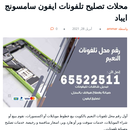
محلات تصليح تلفونات ايفون سامسونج
ايباد
بواسطة ammar
أبريل 28, 2021
0
أول رقم محل تلفونات النعيم بالكويت بيع خطوط موبايلات أو اكسسورات، نقوم ببيع أو
شراء الموبايلات، خدمات سوفت وير أو هارد وير، اسعار منافسة و رخيصة. خدمات تصليح
وصيانة تلفونات…