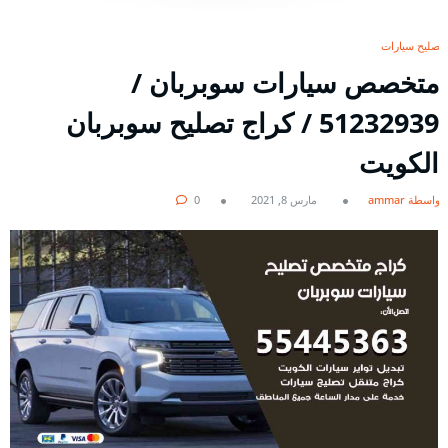
تصليح سيارات
متخصص سيارات سوبربان /
51232939‬ / كراج تصليح سوبربان
الكويت
بواسطة ammar
مارس 8, 2021
0