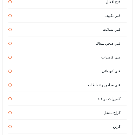
فتح اقفال
فني تكييف
فني ستلايت
فني صحي سباك
فني كاميرات
فني كهربائي
فني مداخن وشفاطات
كاميرات مراقبة
كراج متنقل
كرين