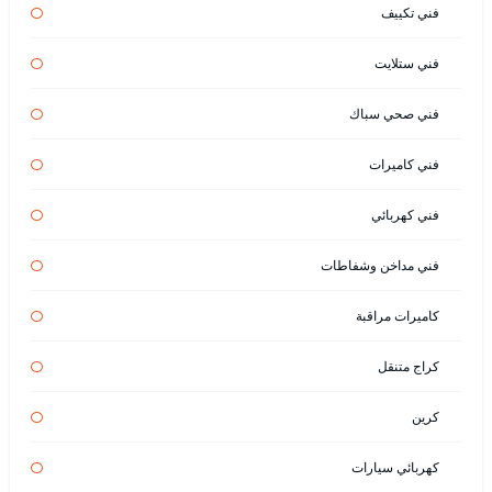
فني تكييف
فني ستلايت
فني صحي سباك
فني كاميرات
فني كهربائي
فني مداخن وشفاطات
كاميرات مراقبة
كراج متنقل
كرين
كهربائي سيارات