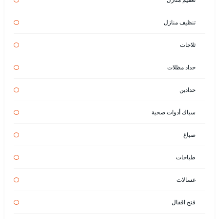
تنظيف منازل
ثلاجات
حداد مظلات
حدادين
سباك أدوات صحية
صباغ
طباخات
غسالات
فتح اقفال