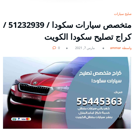
تصليح سيارات
متخصص سيارات سكودا / 51232939‬ /
كراج تصليح سكودا الكويت
بواسطة ammar
مارس 7, 2021
0