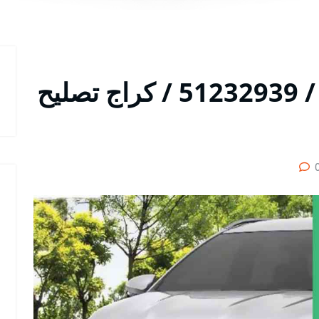
متخصص سيارات راش / 51232939‬ / كراج تصليح