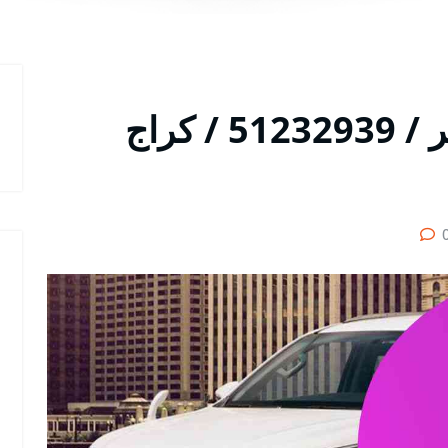
متخصص سيارات فورتنر / 51232939‬ / كراج