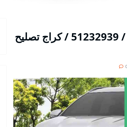
متخصص سيارات راش / 51232939‬ / كراج تصليح