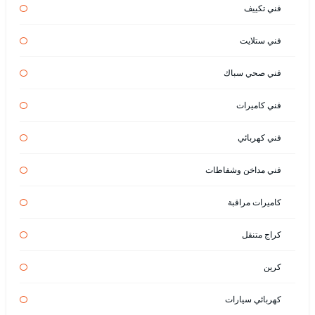
فني تكييف
فني ستلايت
فني صحي سباك
فني كاميرات
فني كهربائي
فني مداخن وشفاطات
كاميرات مراقبة
كراج متنقل
كرين
كهربائي سيارات