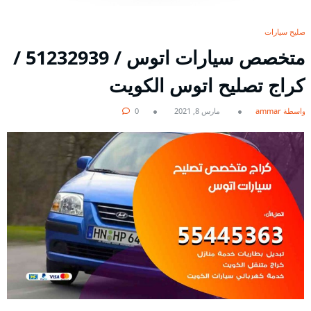
تصليح سيارات
متخصص سيارات اتوس / 51232939‬ /
كراج تصليح اتوس الكويت
بواسطة ammar
مارس 8, 2021
0