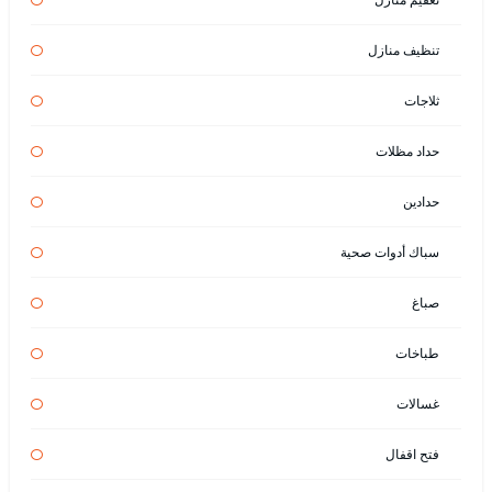
تنظيف منازل
ثلاجات
حداد مظلات
حدادين
سباك أدوات صحية
صباغ
طباخات
غسالات
فتح اقفال