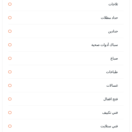
ثلاجات
حداد مظلات
حدادين
سباك أدوات صحية
صباغ
طباخات
غسالات
فتح اقفال
فني تكييف
فني ستلايت