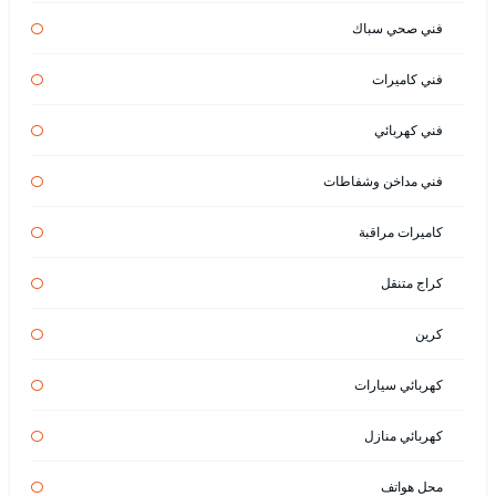
فني صحي سباك
فني كاميرات
فني كهربائي
فني مداخن وشفاطات
كاميرات مراقبة
كراج متنقل
كرين
كهربائي سيارات
كهربائي منازل
محل هواتف