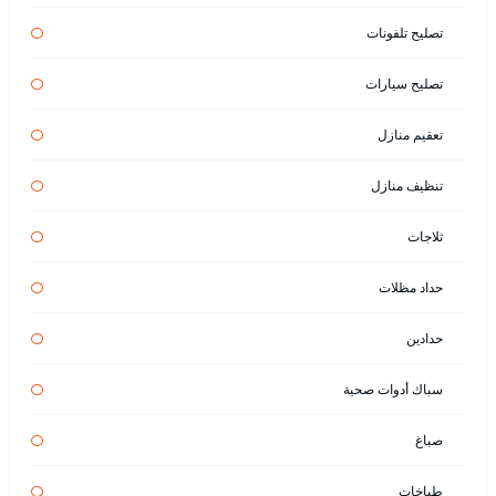
تصليح تلفونات
تصليح سيارات
تعقيم منازل
تنظيف منازل
ثلاجات
حداد مظلات
حدادين
سباك أدوات صحية
صباغ
طباخات