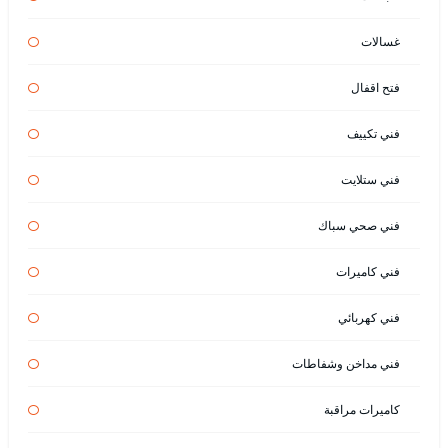
غسالات
فتح اقفال
فني تكييف
فني ستلايت
فني صحي سباك
فني كاميرات
فني كهربائي
فني مداخن وشفاطات
كاميرات مراقبة