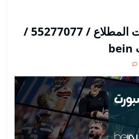
رقم هاتف بي ان سبورت المطلاع / 55277077 /
b