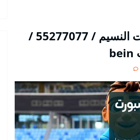
رقم هاتف بي ان سبورت النسيم / 55277077 /
b