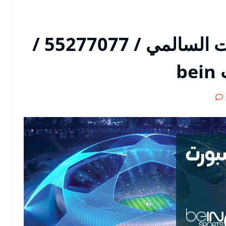
رقم هاتف بي ان سبورت السالمي / 55277077 /
b