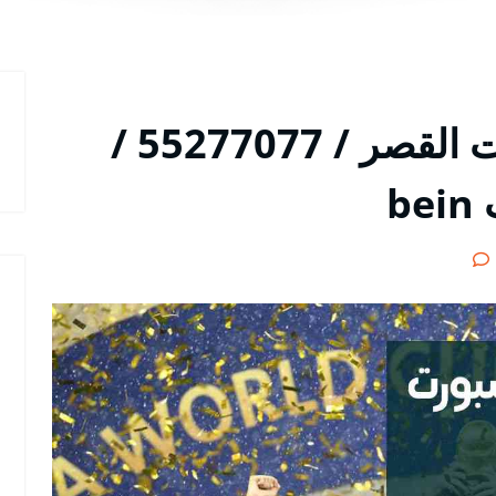
رقم هاتف بي ان سبورت القصر / 55277077 /
b