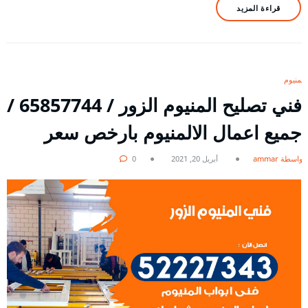
قراءة المزيد
المنيوم
فني تصليح المنيوم الزور / 65857744 /
جميع اعمال الالمنيوم بارخص سعر
بواسطة ammar
أبريل 20, 2021
0