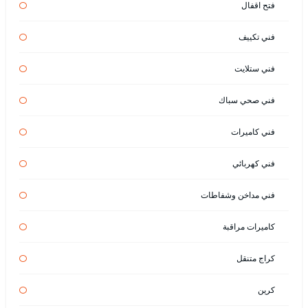
فتح اقفال
فني تكييف
فني ستلايت
فني صحي سباك
فني كاميرات
فني كهربائي
فني مداخن وشفاطات
كاميرات مراقبة
كراج متنقل
كرين