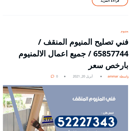
قراءة المزيد
المنيوم
فني تصليح المنيوم المنقف /
65857744 / جميع اعمال الالمنيوم
بارخص سعر
بواسطة ammar
أبريل 20, 2021
0