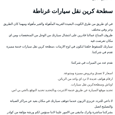
سطحة كرين نقل سيارات غرناطة
في اي طريق من طرق الكويت البعيدة القريبة المأهولة والغير مأهولة ومهما كان الطريق
وعر وفي مختلف
ظروف المناخ عمالنا قادرين على انتشال سيارتك من الوحل من المنخفضات ومن اي
مكان تعرضت فيه
سيارتك للسقوط خلقتا لنكون في اوج الازمات ،سطحة كرين نقل سيارات خدمة مميزة
تقدم في شركتنا.
نقدم عدد من الميزات في شركتنا:
اسعار لا تصدق وعروض مميزة ومتنوعة.
ارقام هواتف عديدة لا ترد اي واحد من الزبائن.
اوناش وسطحةكرين نقل سيارات.
تحديد موقع السيارة عن طريق خدمة الانترنت وبالتحديد تحديد النوقع بالجي بي اس.
لا داعي للتردد عزيزي الزبون عندما تتوقف سيارتك في مكان بعيد عن مراكز الصيانة
والتصليح اتصل
بشركتنا مباشرة واترك ماتبقى من الامور علينا لاننا سنؤمن لكم ورشة مؤلفة من كوادر