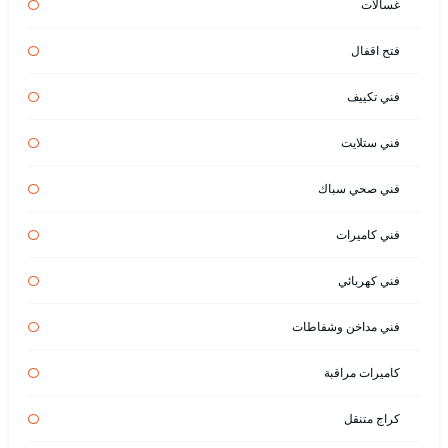
غسالات
فتح اقفال
فني تكييف
فني ستلايت
فني صحي سباك
فني كاميرات
فني كهربائي
فني مداخن وشفاطات
كاميرات مراقبة
كراج متنقل