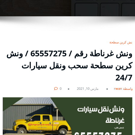
ونش كرين سطحة
ونش غرناطة رقم / 65557275 / ونش
كرين سطحة سحب ونقل سيارات
24/7
بواسطة rwan
مارس 10, 2021
0