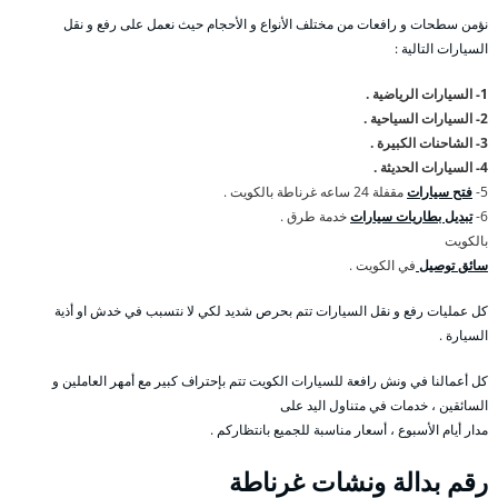
نؤمن سطحات و رافعات من مختلف الأنواع و الأحجام حيث نعمل على رفع و نقل
السيارات التالية :
1- السيارات الرياضية .
2- السيارات السياحية .
3- الشاحنات الكبيرة .
4- السيارات الحديثة .
5-
فتح سيارات
مقفلة 24 ساعه غرناطة بالكويت .
6-
تبديل بطاريات سيارات
خدمة طرق .
بالكويت
سائق توصيل
في الكويت .
كل عمليات رفع و نقل السيارات تتم بحرص شديد لكي لا نتسبب في خدش او أذية
السيارة .
كل أعمالنا في ونش رافعة للسيارات الكويت تتم بإحتراف كبير مع أمهر العاملين و
السائقين ، خدمات في متناول اليد على
مدار أيام الأسبوع ، أسعار مناسبة للجميع بانتظاركم .
رقم
بدالة ونشات غرناطة