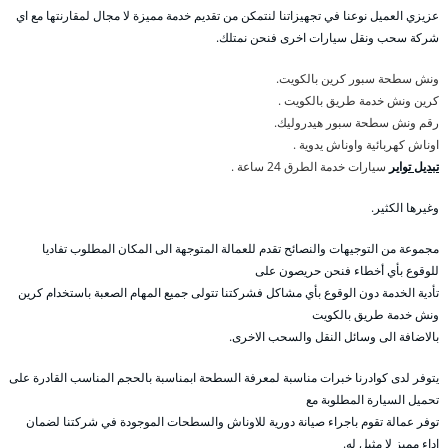
عزيزي العميل نوعنا في تجهيزاتنا لنتمكن من تقديم خدمة مميزة لا مجال لمقارنتها مع اي
شركة سحب ونقل سيارات اخرى فنحن نمتلك.
ونش سطحة سبور كرين بالكويت.
كرين ونش خدمة طريق بالكويت .
رقم ونش سطحة سبور هيدروليك.
اوناش كهربائية واوناش يدوية .
تبديل تواير
سيارات خدمة الطرق 24 ساعة .
وغيرها الكثير.
مجموعة من التوجيهات والنصائح تقدم للعمالة المتوجهة الى المكان المطلوب تفاديا
للوقوع بأي أخطاء فنحن حريصون على
تأدية الخدمة دون الوقوع بأي مشاكل فشركتنا تتولى جميع المهام الصعبة باستخدام كرين
ونش خدمة طريق بالكويت
بالاضافة الى وسائل النقل والسحب الاخرى.
يتوفر لدى كوادرنا خبرات مناسبة لمعرفة السطحة ابمناسبة بالحجم المناسب القادرة على
تحميل السيارة المطلوبة مع
توفر عمالة تقوم باجراء صيانة دورية للاوناش والسطحات الموجودة في شركتنا لضمان
اداء مميز لا مثيل له.