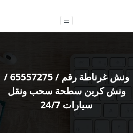
لتجاوز
الكويتية
خدمات وظائف بالكويت
لى
لمحتوى
ونش غرناطة رقم / 65557275 /
ونش كرين سطحة سحب ونقل
سيارات 24/7