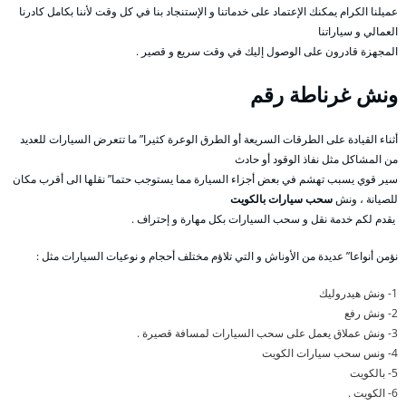
عميلنا الكرام يمكنك الإعتماد على خدماتنا و الإستنجاد بنا في كل وقت لأننا بكامل كادرنا
العمالي و سياراتنا
المجهزة قادرون على الوصول إليك في وقت سريع و قصير .
ونش غرناطة
رقم
أثناء القيادة على الطرقات السريعة أو الطرق الوعرة كثيرا” ما تتعرض السيارات للعديد
من المشاكل مثل نفاذ الوقود أو حادث
سير قوي يسبب تهشم في بعض أجزاء السيارة مما يستوجب حتما” نقلها الى أقرب مكان
للصيانة ، ونش
سحب سيارات بالكويت
يقدم لكم خدمة نقل و سحب السيارات بكل مهارة و إحتراف .
نؤمن أنواعا” عديدة من الأوناش و التي تلاؤم مختلف أحجام و نوعيات السيارات مثل :
1- ونش هيدروليك
2- ونش رفع
3- ونش عملاق يعمل على سحب السيارات لمسافة قصيرة .
4- ونس سحب سيارات الكويت
5- بالكويت
6- الكويت .