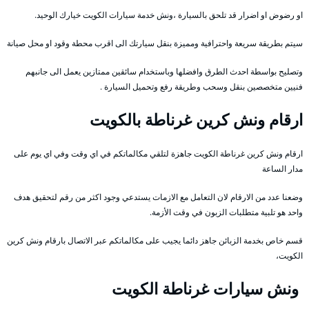
او رضوض او اضرار قد تلحق بالسيارة ،ونش خدمة سيارات الكويت خيارك الوحيد.
سيتم بطريقة سريعة واحترافية ومميزة بنقل سيارتك الى اقرب محطة وقود او محل صيانة
وتصليح بواسطة احدث الطرق وافضلها وباستخدام سائقين ممتازين يعمل الى جانبهم
فنيين متخصصين بنقل وسحب وطريقة رفع وتحميل السيارة .
ارقام ونش كرين غرناطة بالكويت
ارقام ونش كرين غرناطة الكويت جاهزة لتلقي مكالماتكم في اي وقت وفي اي يوم على
مدار الساعة
وضعنا عدد من الارقام لان التعامل مع الازمات يستدعي وجود اكثر من رقم لتحقيق هدف
واحد هو تلبية متطلبات الزبون في وقت الأزمة.
قسم خاص بخدمة الزبائن جاهز دائما يجيب على مكالماتكم عبر الاتصال بارقام ونش كرين
الكويت،
ونش سيارات غرناطة الكويت