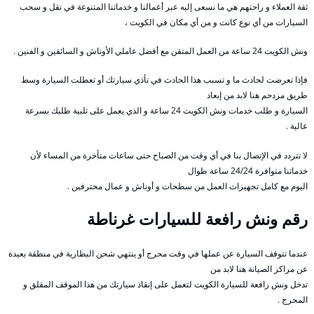
ثقة العملاء و راحتهم هي ما نسعى إليه عبر أعمالنا و خدماتنا المتنوعة في نقل و سحب
السيارات من أي نوع كانت و من أي مكان في الكويت ،
ونش الكويت 24 ساعة من العمل المتقن مع أفضل عاملي الأوناش و السائقين و الفنين .
فإذا تعرضت لحادث ما و تسبب هذا الحادث في تأذي سيارتك أو تعطلت السيارة وسط
طريق مزدحم هنا لابد من إبعاد
السيارة و طلب خدمات ونش الكويت 24 ساعة و الذي يعمل على تلبية طلبك بسرعة
عالية .
لا تتردد في الإتصال بنا في أي وقت من الصباح حتى ساعات متأخرة من المساء لأن
خدماتنا متوافرة 24/24 ساعة طوال
اليوم مع كامل تجهيزات العمل من سطحات و أوناش و عمال محترفين .
رقم
ونش رافعة للسيارات غرناطة
عندما تتوقف السيارة عن عملها في وقت محرج أو ينتهي شحن البطارية في منطقة بعيدة
عن مراكز الصيانة هنا لابد من
تدخل ونش رافعة للسيارة الكويت لتعمل على إنقاذ سيارتك من هذا الموقف المقلق و
المحرج .