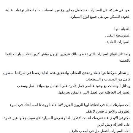
نحن في شركة نقل السيارات لا نتعامل مع اي نوع من السطحات انما نختار نوعيات عالية
الجودة للتمكن من نقل جميع انواع السيارة :
الثقيلة منها.
المتوسطة الثقل .
السيارات العادية .
و مختلف انواع السيارات التي تخطر ببالك عزيزي الزبون ،ونش كرين انقاذ سيارات دائماا
بالخدمة.
ان شعار شركتنا هو الانقاذ و تحدي الصعاب ولتحقيق هذه الغاية رصدنا في شركتنا اسطول
كامل من الونشات و السطحات
وبدائل الونشات مع وجود عناصر عمل قادرة على التعامل مع مواقف نقل وسحب
السيارات العاطلة عن العمل التي لا يمكن تحريكها.
انت سيارتك امانة في اعناقنا ايها الزبون العزيز لاننا خلقنا ووجدنا لمساندتك في اسوء
الظروف والاحوال فنحن لا نقف
مكتوفي الايدي عند تعرضك لحادث لاقدر الله او تعرض السيارة لاي سبب جعلها غير قادرة
على الحركة ونش كرين
انقاذ السيارات افضل حل في اصعب ظرف.