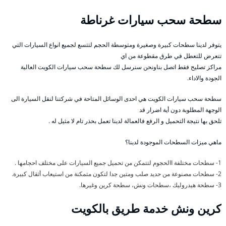
سطحة سحب سيارات غرناطة
يتوفر لدينا سطحات كبيرة وصغيرة ومتوسطة الحجم لتتسع لجميع انواع السيارات التي
تتعرض للتعطل في طرق مقطوعة من اي
مراكز تصليح فقط اتصل بناونحن سنرسل لك سطحة سحب سيارات الكويت العالية
الجودة والاداء.
سطحة سحب سيارات الكويت هي احدى الوسائل المتاحة في شركتنا لنقل السيارة الى
الوجهة المطلوبة دون أية اضرار قد
تلحق بها نتيجة التحميل و الرفع فالعمالة لدينا تعمل بحذر تام لا مثيل له .
ماهي ميزات السطحات الموجودة لدينا؟
1- سطحات مختلفة االحجوم لتتمكن من تحميل جميع السيارات على مختلف احجامها .
2- سطحات مصنوعة من حديد صلب ومتين جدا لتكون متمكنة من استيعاب أثقال كبيرة.
3- سطحة هيدروليك ،سطحات ونش، سطحة كرين وغيرها.
كرين ونش خدمة طريق بالكويت