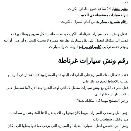
7- .
بنشر متنقل
24 ساعة جميع مناطق الكويت .
شراء سيارات مستعملة في الكويت
.
ارقام يشترون سيارات
من امام المنزل بالكويت .
أفضل ونش سحب سيارات غرناطة بالكويت يقدم خدماته بشكل سريع و يصلك بوقت
قصير الى مكانك ليعمل على نقل سيارتك بطريقة مميزة لا تسبب للسيارة أي ضرر أو أذية
ونوفر خدمة تركيب
كاميرات مراقبة
للونشات والسيارات .
رقم
ونش سيارات غرناطة
عندما تتعطل معك السيارة على الطرقات البعيدة او الصحراوية فإنك تحتار في أمرك و
تصاب بالإحباط لعدم قدرتك على
فعل شيء ، لكن مع ونش سيارات متنقل لا داعي لهذه الحيرة بعد الآن لأننا سنعمل على
إنقاذ سيارتك و نقلها الى
ورش التصليح مهما كان مكانك بعيدا”.
نؤمن نقل و سحب السيارات مهما كان نوعها و ذلك بفضل آلاتنا المتنوعة من سطحات
هيدروليك ، سطحات ذات
ونش التي تخصص لنقل السيارة الثقيلة أو السيارة التي يرغب صاحبها بنقلها الى مكان