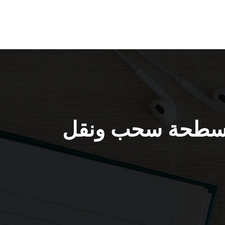
655 / ونش كرين سطحة سحب ونقل