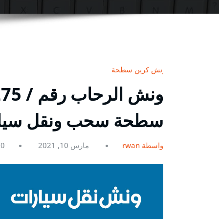
ونش كرين سطحة
سطحة سحب ونقل سيارات 
بواسطة rwan
مارس 10, 2021
0