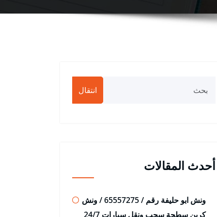
انتقال
أحدث المقالات
ونش ابو حليفة رقم / 65557275 / ونش
كرين سطحة سحب ونقل سيارات 24/7