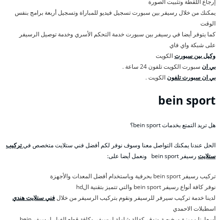
إرجاع اللقطة وتثبيت الصورة
يمكنك من خلال رسيفر بين سبورت تسجيل فيديو للمباراة وتسجيل أربعة برامج بنفس
الوقت
كما يتوفر أيضا في رسيفر بين سبورت خدمة التحكم الأسري وخدمة توصيل الرسيفر
على شبكة واي فاي
وكيل بين سبورت
الكويت
بي ان
سبورت الكويت تلفون 24 ساعة .
بي ان سبورت تلفون
الكويت .
bein sport
هل تريد التمتع بخدمات bein sport؟
الحل عندنا يمكنك التواصل معنا وسوف نوفر لكم أفضل فني ستلايت متخصص في
تركيب
ستلايت
رسيفر bein sport ونعمل أيضا على:
تركيب رسيفر bein sport بحرفية وباستخدام أفضل المعدات والأجهزة
نوفر كافة أنواع رسيفر bein sport والتي تتميز بتقنية الhd
لدينا خدمة تركيب سيرفر للرسيفر ونقوم بتركيب الرسيفر من خلال
فني ستلايت هندي
اسطبلات الاحمدي
أسعارنا مميزة ورخيصة ونوفر كفالة شاملة لرسيفر وكافة قطع الغيار لرسيفر bein