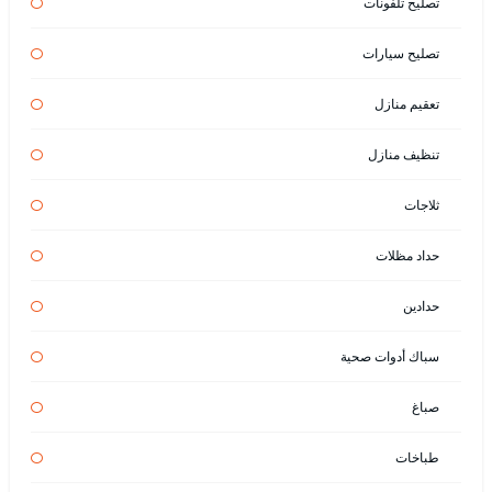
تصليح تلفونات
تصليح سيارات
تعقيم منازل
تنظيف منازل
ثلاجات
حداد مظلات
حدادين
سباك أدوات صحية
صباغ
طباخات