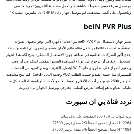
مع معدل سرعة مسح خطوط الشاشة أكبر تجعل مشاهدة التلفزيون تجربة لاتنسى.
وللحصول على أفضل مشاهدة، قم بتوصيل جهاز beIN 4K Media لتلفزيون بتقنية 4K
beIN PVR Plus
يعتبر جهاز الاستقبال beIN PVR Plus من أحدث الأجهزة التي توفر محتوى القنوات
المشفّرة الخاصة بـbeIN من خلال نظام فائق الأمان وتصميم عصري يتم إنتاجه بواسطة
إحدى أكبر الشركات العالمية في صناعة أجهزة الاستقبال المشفّرة. يتيح لكم هذا الجهاز
التسجيل، الإيقاف أو الرجوع إلى الوراء لمشاهدة الفيديو المفضل لديكم في أي وقت.
ويحتوي الجهاز على نظام واي فاي Wi-Fi ليتصل بالإنترنت ويقدم المزيد من الخدمات
للمشترك مثل خدمة الفيديو حسب الطلب VOD وخدمة الـ Catch-up، كما يتيح مشاهدة
أكثر من 2500 فيديو من أحدث الأفلام والمسلسلات والأحداث الرياضية العالمية. كل ما
عليكم القيام به هو إضافة القرص الصلب الخارجي وتوصيل الجهاز إلى الإنترنت
تردد قناة بي ان سبورت
تردد قنوات بي ان sport المفتوحة على نايل سات
12264 H معدل تصحيح الخطأ 2/3 معدل ترميز 27500
11084 H معدل تصحيح الخطأ 5/6 معدل ترميز 27500