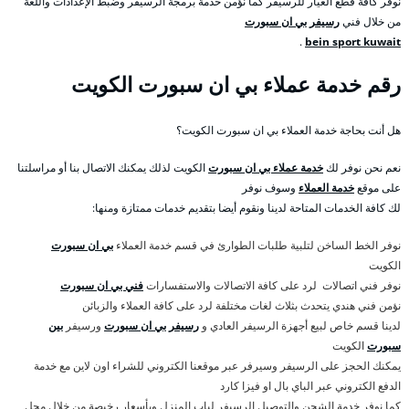
نوفر كافة قطع الغيار للرسيفر كما نؤمن خدمة برمجة الرسيفر وضبط الإعدادات واللغة
من خلال فني
رسيفر بي ان سبورت
.
bein sport kuwait
رقم خدمة عملاء بي ان سبورت الكويت
هل أنت بحاجة خدمة العملاء بي ان سبورت الكويت؟
نعم نحن نوفر لك
خدمة عملاء بي ان سبورت
الكويت لذلك يمكنك الاتصال بنا أو مراسلتنا
على موقع
خدمة العملاء
وسوف نوفر
لك كافة الخدمات المتاحة لدينا ونقوم أيضا بتقديم خدمات ممتازة ومنها:
نوفر الخط الساخن لتلبية طلبات الطوارئ في قسم خدمة العملاء
بي ان سبورت
الكويت
نوفر فني اتصالات لرد على كافة الاتصالات والاستفسارات
فني بي ان سبورت
نؤمن فني هندي يتحدث بثلاث لغات مختلفة لرد على كافة العملاء والزبائن
لدينا قسم خاص لبيع أجهزة الرسيفر العادي و
رسيفر بي ان سبورت
ورسيفر
بين
سبورت
الكويت
يمكنك الحجز على الرسيفر وسيرفر عبر موقعنا الكتروني للشراء اون لاين مع خدمة
الدفع الكتروني عبر الباي بال او فيزا كارد
كما نوفر خدمة الشحن والتوصيل الرسيفر لباب المنزل وبأسعار رخيصة من خلال محل