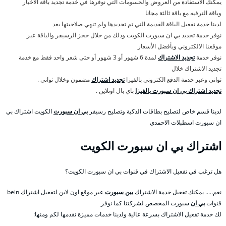
يمكنك الاستفادة من العروض والحسومات التي نوفرها في خدمة تجديد باقة الأخبار
وباقة الترفيه مع باقة ثالثة مجانا
لدينا خدمة تفعيل الباقة القديمة التي تم تجديدها ولم تنهي صلاحيتها بعد
نوفر خدمة تجديد بي ان سبورت الكويت وذلك من خلال حجز الرسيفر والباقة عبر
موقعنا الالكتروني وبأفضل الأسعار
نوفر خدمة
تجديد الاشتراك
لمدة 6 شهور أو 3 شهور أو حتى شعر واحد فقط مع خدمة
تجديد الاشتراك خلال
ثواني وعبر خدمة الدفع الكتروني بالفيزا
تجديد اشتراك
مضمون وخلال ثواني .
تجديد اشتراك بي ان سبورت بالفيزا
باي بال اونلاين .
لدينا قسم خاص لتصليح بطاقات الذكية وتصليح رسيفر
بي ان سبورت
الكويت اشتراك بي
ان سبورت اسطبلات الاحمدي
اشتراك بي ان سبورت الكويت
هل ترغب في تفعيل الاشتراك في قنوات بي ان سبورت الكويت؟
نعم….. يمكنك تفعيل خدمة الاشتراك
بين سبورت
عبر موقع اون لاين لتفعيل اشتراك bein
قنوات
بي ان
سبورت المخصص لشركتنا كما نوفر
لك خدمة تفعيل الاشتراك بسرعة عالية ولدينا خدمات مميزة نقدمها لكم ومنها: