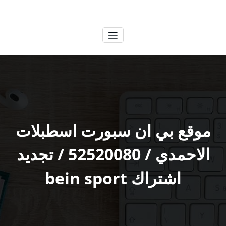
لتجاوز
الكويتية
خدمات وظائف بالكويت
لى
لمحتوى
موقع بي ان سبورت اسطبلات
الاحمدي / 52520080 / تجديد
اشتراك bein sport