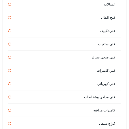
غسالات
فتح اقفال
فني تكييف
فني ستلايت
فني صحي سباك
فني كاميرات
فني كهربائي
فني مداخن وشفاطات
كاميرات مراقبة
كراج متنقل