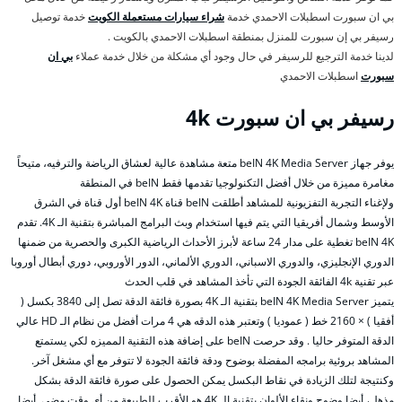
بي ان سبورت اسطبلات الاحمدي خدمة
شراء سيارات مستعملة الكويت
خدمة توصيل
رسيفر بي إن سبورت للمنزل بمنطقة اسطبلات الاحمدي بالكويت .
لدينا خدمة الترجيع للرسيفر في حال وجود أي مشكلة من خلال خدمة عملاء
بي ان
سبورت
اسطبلات الاحمدي
رسيفر بي ان سبورت 4k
يوفر جهاز beIN 4K Media Server متعة مشاهدة عالية لعشاق الرياضة والترفيه، متيحاً
مغامرة مميزة من خلال أفضل التكنولوجيا تقدمها فقط beIN في المنطقة
ولإغناء التجربة التفزيونية للمشاهد أطلقت beIN قناة beIN 4K أول قناة في الشرق
الأوسط وشمال أفريقيا التي يتم فيها استخدام وبث البرامج المباشرة بتقنية الـ 4K. تقدم
beIN 4K تغطية على مدار 24 ساعة لأبرز الأحداث الرياضية الكبرى والحصرية من ضمنها
الدوري الإنجليزي، والدوري الاسباني، الدوري الألماني، الدور الأوروبي، دوري أبطال أوروبا
عبر تقنية 4k الفائقة الجودة التي تأخذ المشاهد في قلب الحدث
يتميز beIN 4K Media Server بتقنية الـ 4K بصورة فائقة الدقة تصل إلى 3840 بكسل (
أفقيا ) × 2160 خط ( عموديا ) وتعتبر هذه الدقه هي 4 مرات أفضل من نظام الـ HD عالي
الدقة المتوفر حاليا . وقد حرصت beIN على إضافة هذه التقنية المميزه لكي يستمتع
المشاهد بروئية برامجه المفضلة بوضوح ودقة فائقة الجودة لا تتوفر مع أي مشغل آخر.
وكنتيجة لتلك الزيادة في نقاط البكسل يمكن الحصول على صورة فائقة الدقة بشكل
مذهل، أيضا وضوح ونقاء الألوان بتقنية الـ 4K هو الأقرب للطبيعة من أي وقت مضى. أيضا