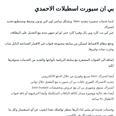
بي ان سبورت اسطبلات الاحمدي
لدينا خدمات متميزة بتجديد bien وبشكل مباشر اون لاين ودون وسيط وتستطيع تجديد
اشتراك
عبر كي نت كارد وبي بال وفيزا كارد حتى لو لم تنتهي مدته مع التعديل على البطاقة،
ودفع بنظام الاقساط لتتمكن من متابعة مجموعة قنوات في الاقمار الصناعية النايل سات
وعرب سات وغيرها،
اضافة الى القنوات المشفرة مع متابعة الرياضة بأنواعها والعديد من الخدمات سنوفرها
لكم:
أيضا اشتراك bein سريع وفوري من خلال الدفع الالكتروني.
تجديد الاشتراك الفوري باقات بي ان سبورت مع التفعيل خلال ثواني.
اشتراك سنوي وشهري بي ان مع عروض وتخفيضات bein kuwait.
أيضا دقة عالية ووضوح ممتاز لكافة الباقات المتكاملة وأيضا الترفيهية أو باقة قنوات
الاطفال ٢٤ ساعة.
وخدمات عديدة لم يتثنى لنا ذكرها ننتظر تواصلك معنا لنجيب عن أي استفسار وكل ما
يخص بين سبورت اشتراك في الكويت.