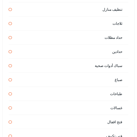
تنظيف منازل
ثلاجات
حداد مظلات
حدادين
سباك أدوات صحية
صباغ
طباخات
غسالات
فتح اقفال
فني تكييف