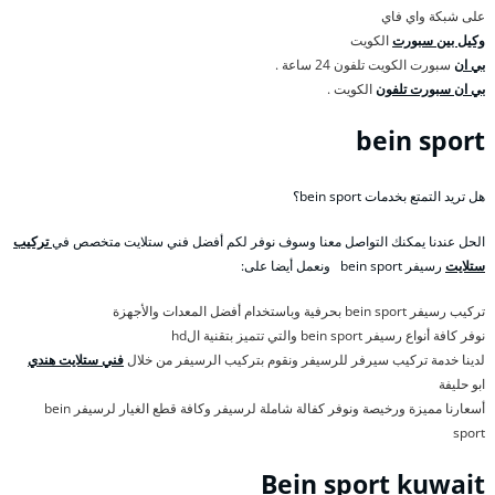
على شبكة واي فاي
وكيل بين سبورت
الكويت
بي ان
سبورت الكويت تلفون 24 ساعة .
بي ان سبورت تلفون
الكويت .
bein sport
هل تريد التمتع بخدمات bein sport؟
الحل عندنا يمكنك التواصل معنا وسوف نوفر لكم أفضل فني ستلايت متخصص في
تركيب
ستلايت
رسيفر bein sport ونعمل أيضا على:
تركيب رسيفر bein sport بحرفية وباستخدام أفضل المعدات والأجهزة
نوفر كافة أنواع رسيفر bein sport والتي تتميز بتقنية الhd
لدينا خدمة تركيب سيرفر للرسيفر ونقوم بتركيب الرسيفر من خلال
فني ستلايت هندي
ابو حليفة
أسعارنا مميزة ورخيصة ونوفر كفالة شاملة لرسيفر وكافة قطع الغيار لرسيفر bein
sport
Bein sport kuwait