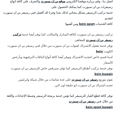
اتصل بنا.. وقم بزيارة موقعنا الكتروني
موقع بي ان سبورت
والتعرف على كافة أنواع
رسيفرات بي ان سبورت كما يمكنك الحصول على
خدمة تركيب الرسيفر بشكل مجاني لذلك نحنا وفرنا لك أفضل فني رسيفر بي ان سبورت
لتقديم
كافة الخدمات
bein sport
ومن أهمها:
تركيب رسيفر بي ان سبورت لكافة المنازل والمكاتب كما نوفر أيضا خدمة
تركيب
رسيفر بي ان سبورت
للمقاهي
نوفر خدمة تفعيل الاشتراك لقنوات بي ان سبورت من خلال فني رسيفر بي ان سبورت
الكويت
bein
لدينا قسم خاص لتجديد الاشتراك ونوفر أيضا كافة أنواع الباقات الترفيهية وبأرخص
الأسعار
نوفر خدمة تركيب أطباق الرسيفر كما نوفر سيرفس خاص للرسيفر بي ان سبورت
bein kuwait
نقوم بتوزيع
رسيفر بي ان سبورت
على عدة شاشات من خلال شبكة وايرليس
تجديد اشتراك بي ان سبورت ابو حليفة اون لاين .
نوفر كافة قطع الغيار للرسيفر كما نؤمن خدمة برمجة الرسيفر وضبط الإعدادات واللغة
من خلال فني
رسيفر بي ان سبورت
.
bein sport kuwait