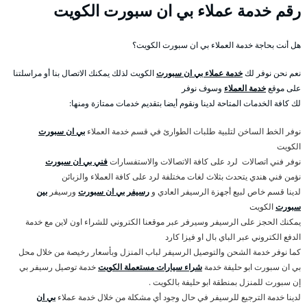
رقم خدمة عملاء بي ان سبورت الكويت
هل أنت بحاجة خدمة العملاء بي ان سبورت الكويت؟
نعم نحن نوفر لك
خدمة عملاء بي ان سبورت
الكويت لذلك يمكنك الاتصال بنا أو مراسلتنا
على موقع
خدمة العملاء
وسوف نوفر
لك كافة الخدمات المتاحة لدينا ونقوم أيضا بتقديم خدمات ممتازة ومنها:
نوفر الخط الساخن لتلبية طلبات الطوارئ في قسم خدمة العملاء
بي ان سبورت
الكويت
نوفر فني اتصالات لرد على كافة الاتصالات والاستفسارات
فني بي ان سبورت
نؤمن فني هندي يتحدث بثلاث لغات مختلفة لرد على كافة العملاء والزبائن
لدينا قسم خاص لبيع أجهزة الرسيفر العادي و
رسيفر بي ان سبورت
ورسيفر
بين
سبورت
الكويت
يمكنك الحجز على الرسيفر وسيرفر عبر موقعنا الكتروني للشراء اون لاين مع خدمة
الدفع الكتروني عبر الباي بال او فيزا كارد
كما نوفر خدمة الشحن والتوصيل الرسيفر لباب المنزل وبأسعار رخيصة من خلال محل
بي ان سبورت ابو حليفة خدمة
شراء سيارات مستعملة الكويت
خدمة توصيل رسيفر بي
إن سبورت للمنزل بمنطقة ابو حليفة بالكويت .
لدينا خدمة الترجيع للرسيفر في حال وجود أي مشكلة من خلال خدمة عملاء
بي ان