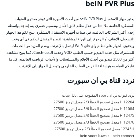
beIN PVR Plus
يعتبر جهاز الاستقبال beIN PVR Plus من أحدث الأجهزة التي توفر محتوى القنوات
المشفّرة الخاصة بـbeIN من خلال نظام فائق الأمان وتصميم عصري يتم إنتاجه بواسطة
إحدى أكبر الشركات العالمية في صناعة أجهزة الاستقبال المشفّرة. يتيح لكم هذا الجهاز
التسجيل، الإيقاف أو الرجوع إلى الوراء لمشاهدة الفيديو المفضل لديكم في أي وقت.
ويحتوي الجهاز على نظام واي فاي Wi-Fi ليتصل بالإنترنت ويقدم المزيد من الخدمات
للمشترك مثل خدمة الفيديو حسب الطلب VOD وخدمة الـ Catch-up، كما يتيح مشاهدة
أكثر من 2500 فيديو من أحدث الأفلام والمسلسلات والأحداث الرياضية العالمية. كل ما
عليكم القيام به هو إضافة القرص الصلب الخارجي وتوصيل الجهاز إلى الإنترنت
تردد قناة بي ان سبورت
تردد قنوات بي ان sport المفتوحة على نايل سات
12264 H معدل تصحيح الخطأ 2/3 معدل ترميز 27500
11084 H معدل تصحيح الخطأ 5/6 معدل ترميز 27500
12475 H معدل تصحيح الخطأ 2/3 معدل ترميز 27500
12476 H معدل تصحيح الخطأ 2/3 معدل ترميز 27500
12245H معدل تصحيح الخطأ 2/3 معدل ترميز 27500
bein sport kuwait – bein connect