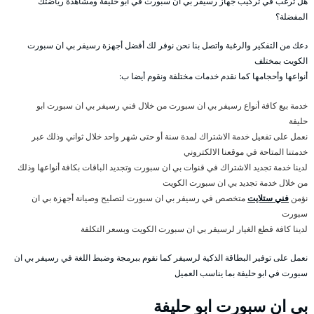
هل ترغب في تركيب جهاز رسيفر بي ان سبورت في ابو حليفة ومشاهدة رياضتك
المفضلة؟
دعك من التفكير والرغبة واتصل بنا نحن نوفر لك أفضل أجهزة رسيفر بي ان سبورت
الكويت بمختلف
أنواعها وأحجامها كما نقدم خدمات مختلفة ونقوم أيضا ب:
خدمة بيع كافة أنواع رسيفر بي ان سبورت من خلال فني رسيفر بي ان سبورت ابو
حليفة
نعمل على تفعيل خدمة الاشتراك لمدة سنة أو حتى شهر واحد خلال ثواني وذلك عبر
خدمتنا المتاحة في موقعنا الالكتروني
لدينا خدمة تجديد الاشتراك في قنوات بي ان سبورت وتجديد الباقات بكافة أنواعها وذلك
من خلال خدمة تجديد بي ان سبورت الكويت
نؤمن
فني ستلايت
متخصص في رسيفر بي ان سبورت لتصليح وصيانة أجهزة بي ان
سبورت
لدينا كافة قطع الغيار لرسيفر بي ان سبورت الكويت وبسعر التكلفة
نعمل على توفير البطاقة الذكية لرسيفر كما نقوم ببرمجة وضبط اللغة في رسيفر بي ان
سبورت في ابو حليفة بما يناسب العميل
بي ان سبورت ابو حليفة