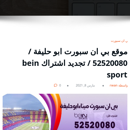
بي ان سبورت
موقع بي ان سبورت ابو حليفة /
52520080 / تجديد اشتراك bein
sport
بواسطة rwan
مارس 8, 2021
0