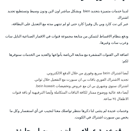
لدينا خدمات متميزة بتجديد bien وبشكل مباشر اون لاين ودون وسيط وتستطيع تجديد
اشتراك
عبر كي نت كارد وبي بال وفيزا كارد حتى لو لم تنتهي مدته مع التعديل على البطاقة،
ودفع بنظام الاقساط لتتمكن من متابعة مجموعة قنوات في الاقمار الصناعية النايل سات
وعرب سات وغيرها،
اضافة الى القنوات المشفرة مع متابعة الرياضة بأنواعها والعديد من الخدمات سنوفرها
لكم:
أيضا اشتراك bein سريع وفوري من خلال الدفع الالكتروني.
تجديد الاشتراك الفوري باقات بي ان سبورت مع التفعيل خلال ثواني.
اشتراك سنوي وشهري بي ان مع عروض وتخفيضات bein kuwait.
أيضا دقة عالية ووضوح ممتاز لكافة الباقات المتكاملة وأيضا الترفيهية أو باقة قنوات
الاطفال ٢٤ ساعة.
وخدمات عديدة لم يتثنى لنا ذكرها ننتظر تواصلك معنا لنجيب عن أي استفسار وكل ما
يخص بين سبورت اشتراك في الكويت.
موقع خدمة عملاء بي ان سبورت ابو حليفة