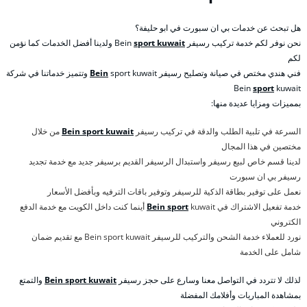
هل تبحث عن خدمات بي ان سبورت في ابو حليفة؟
نحن نوفر لكم خدمة تركيب رسيفر Bein
sport kuwait
ولدينا أفضل الخدمات كما نؤمن
لكم
فني هندي مختص في صيانة وتصليح رسيفر
Bein
sport kuwait وتتميز خدماتنا في شركة
Bein
sport
kuwait
بمميزات ومزايا عديدة منها:
السرعة في تلبية الطلب والدقة في تركيب رسيفر
Bein sport kuwait
من خلال
مختصين في هذا المجال
لدينا قسم خاص لبيع رسيفر واستبدال الرسيفر القديم برسيفر جديد مع خدمة تجديد
رسيفر بي ان سبورت
نعمل على توفير بطاقة الذكية للرسيفر وتوفير باقات الترفيه وبأفضل الأسعار
خدمة تفعيل الاشتراك في
Bein sport
kuwait أينما كنت داخل الكويت مع خدمة الدفع
الكتروني
نورد للعملاء خدمة الشحن والتركيب للرسيفر Bein sport kuwait مع تقديم ضمان
شامل على الخدمة
لذلك لا تتردد في التواصل معنا وسارع على حجز رسيفر
Bein sport kuwait
والتمتع
بمشاهدة المباريات وأفلامك المفضلة