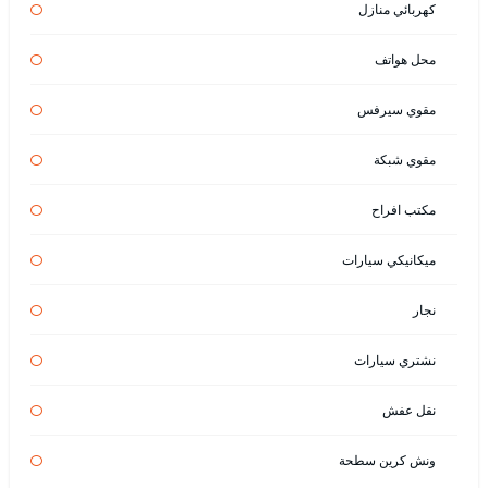
كهربائي منازل
محل هواتف
مقوي سيرفس
مقوي شبكة
مكتب افراح
ميكانيكي سيارات
نجار
نشتري سيارات
نقل عفش
ونش كرين سطحة