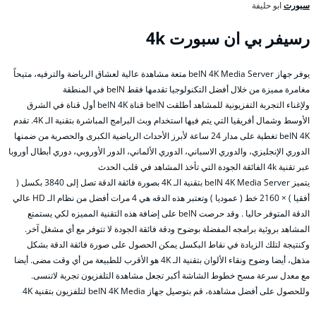
سبورت
ابو حليفة
رسيفر بي ان سبورت 4k
يوفر جهاز beIN 4K Media Server متعة مشاهدة عالية لعشاق الرياضة والترفيه، متيحاً
مغامرة مميزة من خلال أفضل التكنولوجيا تقدمها فقط beIN في المنطقة
ولإغناء التجربة التفزيونية للمشاهد أطلقت beIN قناة beIN 4K أول قناة في الشرق
الأوسط وشمال أفريقيا التي يتم فيها استخدام وبث البرامج المباشرة بتقنية الـ 4K. تقدم
beIN 4K تغطية على مدار 24 ساعة لأبرز الأحداث الرياضية الكبرى والحصرية من ضمنها
الدوري الإنجليزي، والدوري الاسباني، الدوري الألماني، الدور الأوروبي، دوري أبطال أوروبا
عبر تقنية 4k الفائقة الجودة التي تأخذ المشاهد في قلب الحدث
يتميز beIN 4K Media Server بتقنية الـ 4K بصورة فائقة الدقة تصل إلى 3840 بكسل (
أفقيا ) × 2160 خط ( عموديا ) وتعتبر هذه الدقه هي 4 مرات أفضل من نظام الـ HD عالي
الدقة المتوفر حاليا . وقد حرصت beIN على إضافة هذه التقنية المميزه لكي يستمتع
المشاهد بروئية برامجه المفضلة بوضوح ودقة فائقة الجودة لا تتوفر مع أي مشغل آخر.
وكنتيجة لتلك الزيادة في نقاط البكسل يمكن الحصول على صورة فائقة الدقة بشكل
مذهل، أيضا وضوح ونقاء الألوان بتقنية الـ 4K هو الأقرب للطبيعة من أي وقت مضى. أيضا
مع معدل سرعة مسح خطوط الشاشة أكبر تجعل مشاهدة التلفزيون تجربة لاتنسى.
وللحصول على أفضل مشاهدة، قم بتوصيل جهاز beIN 4K Media لتلفزيون بتقنية 4K