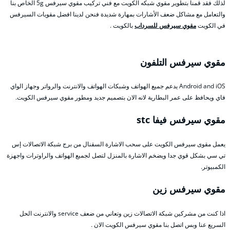
لذلك فقد قمنا بتطوير مقوي شبكه الكويت مع فني تركيب مقوي سيرفس 5g الخاص بنا
والتعامل مع مشاكل ضعف الأشارات بمهارة شديدة فنحن لدينا افضل مقويات السيرفس
في الكويت
مقوي سيرفس للسرداب
بالكويت .
مقوي سيرفس التلفون
Android and iOS يدعم جميع الهواتف وشبكات الهواتف والانترنت والرواتر وجهاز الواي
فاي ويحافظ على عمر البطارية لانه الان بتصميم جديد ومطور مقوي سيرفس الكويت.
مقوي سيرفس فيفا stc
يعمل مقوى سيرفس الكويت على سحب الاشارة السقنال من برج شبكة الاتصالات إس
تي سي بشكل قوي جدا ويضخم الاشارة بالمنزل لتصل لجميع الهواتف والراوترات واجهزة
الكمبيوتر.
مقوي سيرفس زين
اذا كنت من مشركين شبكة الاتصالات زين وتعاني من ضعف service والانترنت الحل
السريع عنا وبس اتصل بنا مقوي سيرفس الكويت الان .