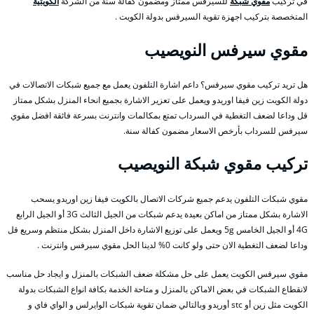
في تركيب
مقوي شبكة
للسيرفس ممتاز ومضمون كفالة سنة من الشركة
الكويتية
المتخصصة بتركيب اجهزة تقوية السيرفس بدولة الكويت .
مقوي سيرفس النويصيب
هل تريد تركيب مقوي سيرفس؟ داعم اشارة التلفون يعمل مع جميع شبكات الاتصالات في
دولة الكويت زين فيفا اوريدو ويعمل على تعزير الاشارة بجميع انحاء المنزل بشكل ممتاز
قل وداعا لضعف التغطية في السرداب تمتع بمكالمات وانترنت بسرعة فائقة افضل مقوي
سيرفس للسرداب بأرخص الاسعار مضمون كفالة سنة.
تركيب مقوي شبكة النويصيب
مقوي شبكات التلفون يدعم جميع شركات الاتصال بالكويت فيفا زين اوريدو يسحب
الاشارة بشكل ممتاز من اماكن بعيدة يدعم شبكات من الجيل الثالث 3G أو الجيل الرابع
4G أو الجيل الخامس 5g ويعمل على توزيع الاشارة داخل المنزل بشكل منتظم وسريع قل
وداعا لضعف التغطية الان حتى ولو كانت 0% لدينا الحل مقوي سيرفس وانترنت .
مقوي سيرفس الكويت يعمل على حل مشكلة ضعف الشبكات بالمنزل و ايجاد حل مناسب
لانقطاع الشبكات في بعض الاماكن بالمنزل و متاحة الخدمة بكافة انواع الشبكات بدولة
الكويت مثل زين أو stc أوريدو وبالتالي ضمان تقوية شبكات الوايرلس و الواي فاي و