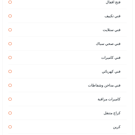
فتح اقفال
فني تكييف
فني ستلايت
فني صحي سباك
فني كاميرات
فني كهربائي
فني مداخن وشفاطات
كاميرات مراقبة
كراج متنقل
كرين