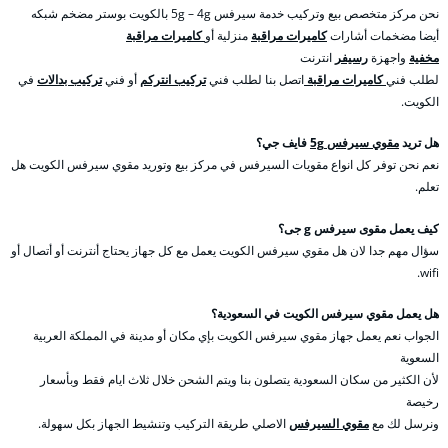
نحن مركز متخصص بيع وتركيب خدمة سيرفس 5g – 4g بالكويت بوستر مضخم شبكه
أيضا مضخمات أشارات
كاميرات مراقبة
منزلية أو
كاميرات مراقبة
مخفية
واجهزة
رسيفر
انترنت
لطلب فني
كاميرات مراقبة
اتصل بنا لطلب فني
تركيب انتركم
أو فني
تركيب بدالات
في
الكويت.
هل تريد
مقوي سيرفس 5g
فايف جي؟
نعم نحن توفر كل انواع مقويات السيرفس في مركز بيع وتوريد مقوي سيرفس الكويت هل
تعلم.
كيف يعمل مقوى سيرفس g جى؟
سؤال مهم جدا لان هل مقوي سيرفس الكويت يعمل مع كل جهاز يحتاج أنترنت أو أتصال أو
wifi.
هل يعمل مقوي سيرفس الكويت في السعودية؟
الجواب نعم يعمل جهاز مقوي سيرفس الكويت بإي مكان أو مدينة في المملكة العربية
السعوية
لأن الكثير من سكان السعودية يتصلون بنا ويتم الشحن خلال ثلاث ايام فقط وبأسعار
رخيصة
ونرسل لك مع
مقوي السيرفس
الاصلي طريقة التركيب وتنشيط الجهاز بكل سهولة.