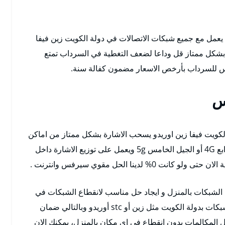
عمل مع جميع شبكات الاتصالات في دولة الكويت زين فيفا
ل بشكل ممتاز قل وداعا لضعف التغطية في السرداب تمتع
 للسرداب بأرخص الاسعار مضمون كفالة سنة.
س
كويت فيفا زين اوريدو يسحب الاشارة بشكل ممتاز من اماكن
بعيدة يدعم شبكات من الجيل الثالث 3G أو الجيل الرابع 4G أو الجيل الخامس 5g ويعمل على توزيع الاشارة داخل
نا الحل مقوي سيرفس وانترنت .
بكات بالمنزل و ايجاد حل مناسب لانقطاع الشبكات في
بعض الاماكن بالمنزل و متاحة الخدمة بكافة انواع الشبكات بدولة الكويت مثل زين أو stc أوريدو وبالتالي ضمان
ل المكالمات بدون انقطاع في اي مكان بالمنزل، يمكنك الان