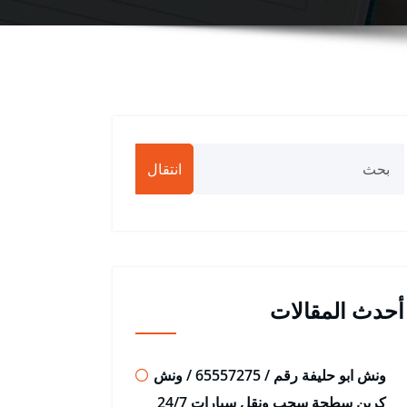
انتقال
أحدث المقالات
ونش ابو حليفة رقم / 65557275 / ونش
كرين سطحة سحب ونقل سيارات 24/7