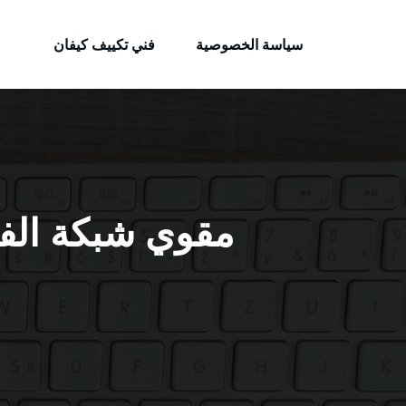
الكويتية
لتجاوز
خدمات وظائف بالكويت
لى
سياسة الخصوصية
فني تكييف كيفان
لمحتوى