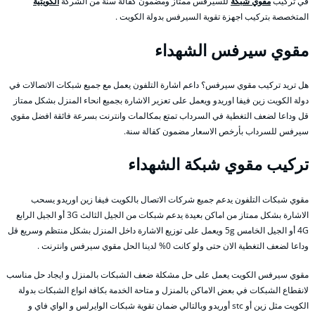
في تركيب
مقوي شبكة
للسيرفس ممتاز ومضمون كفالة سنة من الشركة
الكويتية
المتخصصة بتركيب اجهزة تقوية السيرفس بدولة الكويت .
مقوي سيرفس الشهداء
هل تريد تركيب مقوي سيرفس؟ داعم اشارة التلفون يعمل مع جميع شبكات الاتصالات في
دولة الكويت زين فيفا اوريدو ويعمل على تعزير الاشارة بجميع انحاء المنزل بشكل ممتاز
قل وداعا لضعف التغطية في السرداب تمتع بمكالمات وانترنت بسرعة فائقة افضل مقوي
سيرفس للسرداب بأرخص الاسعار مضمون كفالة سنة.
تركيب مقوي شبكة الشهداء
مقوي شبكات التلفون يدعم جميع شركات الاتصال بالكويت فيفا زين اوريدو يسحب
الاشارة بشكل ممتاز من اماكن بعيدة يدعم شبكات من الجيل الثالث 3G أو الجيل الرابع
4G أو الجيل الخامس 5g ويعمل على توزيع الاشارة داخل المنزل بشكل منتظم وسريع قل
وداعا لضعف التغطية الان حتى ولو كانت 0% لدينا الحل مقوي سيرفس وانترنت .
مقوي سيرفس الكويت يعمل على حل مشكلة ضعف الشبكات بالمنزل و ايجاد حل مناسب
لانقطاع الشبكات في بعض الاماكن بالمنزل و متاحة الخدمة بكافة انواع الشبكات بدولة
الكويت مثل زين أو stc أوريدو وبالتالي ضمان تقوية شبكات الوايرلس و الواي فاي و