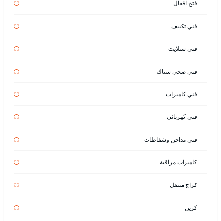
فتح اقفال
فني تكييف
فني ستلايت
فني صحي سباك
فني كاميرات
فني كهربائي
فني مداخن وشفاطات
كاميرات مراقبة
كراج متنقل
كرين