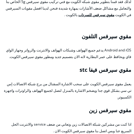
لذلك فقد قمنا بتطوير مقوي شبكه الكويت مع فني تركيب مقوي سيرفس 5g الخاص بنا
والتعامل مع مشاكل ضعف الأشارات بمهارة شديدة فنحن لدينا افضل مقويات السيرفس
في الكويت
مقوي سيرفس للسرداب
بالكويت .
مقوي سيرفس التلفون
Android and iOS يدعم جميع الهواتف وشبكات الهواتف والانترنت والرواتر وجهاز الواي
فاي ويحافظ على عمر البطارية لانه الان بتصميم جديد ومطور مقوي سيرفس الكويت.
مقوي سيرفس فيفا stc
يعمل مقوى سيرفس الكويت على سحب الاشارة السقنال من برج شبكة الاتصالات إس
تي سي بشكل قوي جدا ويضخم الاشارة بالمنزل لتصل لجميع الهواتف والراوترات واجهزة
الكمبيوتر.
مقوي سيرفس زين
اذا كنت من مشركين شبكة الاتصالات زين وتعاني من ضعف service والانترنت الحل
السريع عنا وبس اتصل بنا مقوي سيرفس الكويت الان .