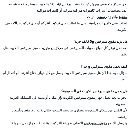
نحن مركز متخصص بيع وتركيب خدمة سيرفس 5g – 4g بالكويت بوستر مضخم شبكه
أيضا مضخمات أشارات
كاميرات مراقبة
منزلية أو
كاميرات مراقبة
مخفية
واجهزة
رسيفر
انترنت
لطلب فني
كاميرات مراقبة
اتصل بنا لطلب فني
تركيب انتركم
أو فني
تركيب بدالات
في
الكويت.
هل تريد
مقوي سيرفس 5g
فايف جي؟
نعم نحن توفر كل انواع مقويات السيرفس في مركز بيع وتوريد مقوي سيرفس الكويت هل
تعلم.
كيف يعمل مقوى سيرفس g جى؟
سؤال مهم جدا لان هل مقوي سيرفس الكويت يعمل مع كل جهاز يحتاج أنترنت أو أتصال أو
wifi.
هل يعمل مقوي سيرفس الكويت في السعودية؟
الجواب نعم يعمل جهاز مقوي سيرفس الكويت بإي مكان أو مدينة في المملكة العربية
السعوية
لأن الكثير من سكان السعودية يتصلون بنا ويتم الشحن خلال ثلاث ايام فقط وبأسعار
رخيصة
ونرسل لك مع
مقوي السيرفس
الاصلي طريقة التركيب وتنشيط الجهاز بكل سهولة.