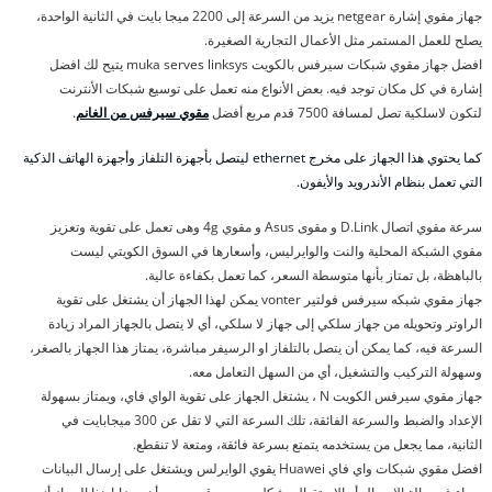
جهاز مقوي إشارة netgear يزيد من السرعة إلى 2200 ميجا بايت في الثانية الواحدة،
يصلح للعمل المستمر مثل الأعمال التجارية الصغيرة.
افضل جهاز مقوي شبكات سيرفس بالكويت muka serves linksys يتيح لك افضل
إشارة في كل مكان توجد فيه. بعض الأنواع منه تعمل على توسيع شبكات الأنترنت
لتكون لاسلكية تصل لمسافة 7500 قدم مربع أفضل
مقوي سيرفس من الغانم
.
كما يحتوي هذا الجهاز على مخرج ethernet ليتصل بأجهزة التلفاز وأجهزة الهاتف الذكية
التي تعمل بنظام الأندرويد والأيفون.
سرعة مقوي اتصال D.Link و مقوى Asus و مقوي 4g وهى تعمل على تقوية وتعزيز
مقوي الشبكة المحلية والنت والوايرليس، وأسعارها في السوق الكويتي ليست
بالباهظة، بل تمتاز بأنها متوسطة السعر، كما تعمل بكفاءة عالية.
جهاز مقوي شبكه سيرفس فولتير vonter يمكن لهذا الجهاز أن يشتغل على تقوية
الراوتر وتحويله من جهاز سلكي إلى جهاز لا سلكي، أي لا يتصل بالجهاز المراد زيادة
السرعة فيه، كما يمكن أن يتصل بالتلفاز او الرسيفر مباشرة، يمتاز هذا الجهاز بالصغر،
وسهولة التركيب والتشغيل، أي من السهل التعامل معه.
جهاز مقوي سيرفس الكويت N ، يشتغل الجهاز على تقوية الواي فاي، ويمتاز بسهولة
الإعداد والضبط والسرعة الفائقة، تلك السرعة التي لا تقل عن 300 ميجابايت في
الثانية، مما يجعل من يستخدمه يتمتع بسرعة فائقة، ومتعة لا تنقطع.
افضل مقوي شبكات واي فاي Huawei يقوي الوايرلس ويشتغل على إرسال البيانات