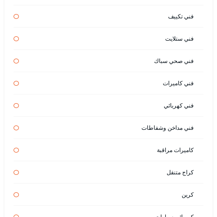
فني تكييف
فني ستلايت
فني صحي سباك
فني كاميرات
فني كهربائي
فني مداخن وشفاطات
كاميرات مراقبة
كراج متنقل
كرين
كهربائي سيارات