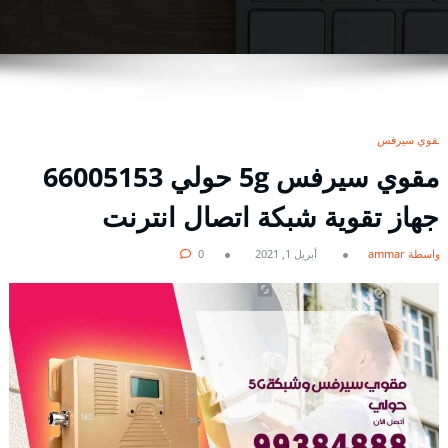
مقوي سيرفس
مقوي سيرفس 5g حولي 66005153
جهاز تقوية شبكة اتصال انترنت
بواسطة ammar
أبريل 1, 2021
0