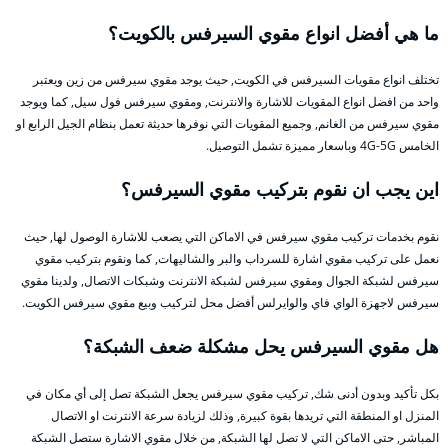
ما هي أفضل انواع مقوي السيرفس بالكويت؟
تختلف انواع مقويات السيرفس في الكويت, حيث يوجد مقوي سيرفس من زين ويعتبر
واحد من افضل انواع المقويات للاشارة والانترنت, ومقوي سيرفس فول سيل, كما ويوجد
مقوي سيرفس من الغانم, وجميع المقويات التي نوفرها حديثة تعمل بنظام الجيل الرابع او
الخامس 4G-5G وباسعار مميزة تشمل التوصيل.
اين يجب ان نقوم بتركيب مقوي السيرفس؟
نقوم بخدمات تركيب مقوي سيرفس في الاماكن التي يصعب للاشارة الوصول لها, حيث
نعمل على تركيب مقوي اشارة للسرداب والبر والشاليهات, كما ونقوم بتركيب مقوي
سيرفس لشبكة الجوال ومقوي سيرفس لشبكة الانترنت وشبكات الاتصال, ولدينا مقوي
سيرفس لاجهزة الواي فاي والوايرلس أفضل محل لتركيب وبيع مقوي سيرفس الكويت.
هل مقوي السيرفس يحل مشكلة ضعف الشبكة؟
بكل تأكيد وبدون أدنى شك, تركيب مقوي سيرفس يجعل الشبكة تصل إلى أي مكان في
المنزل او المنطقة التي تريدها بقوة كبيرة, وذلك لزيادة سرعة الانترنت او الاتصال
المباشر, حتى الاماكن التي لا تصل لها الشبكة, من خلال مقوي الاشارة ستصل الشبكة