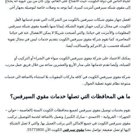
لحياة الناس في دولة الكويت، حيث الانفتاح على العالم، وإن كان من بين عيوبه أنه يحتاج
إلى مقوي شبكه سيرفس أنترنت كبيرة، كما يوجد به وصلات خاصة لتوصيله بجهاز آخر.
افضل جهاز مقوي شبكات سيرفس بالكويت من الشركات التي تقدم خدماتها لأهل
الكويت، في مجال تركيب جهناز تقوية الشبكة، إيمانا منها بأهمية مقوي شبكه سيرفس
المعلومات والأنترنت في حياتنا، والتي أصبحت شريكا لا يمكن الانفصال عنه في حياتنا
المعاصرة، كما تقوم شركة مقوي سيرفس الكويت بتقديم خدمات ليس في مجال تقوية
الشبكة فحسب، بل الانتركم والستالايت أيضا.
يمكنك الاعتماد على شركة مقوي سيرفس الكويت سواء في الشراء أو التركيب أو
الصيانة، وأيضا تقدم خدماتها على مدار الأربع والعشرين ساعه من خلال فريق عمل مدرب.
شركة مقوي سيرفس الكويت في كافه ماركات المقويات بلا استثناء بالاضافة الى خدمات
متنوعة نظام تقوية تغطية الجوال .
ما هي المحافظات التي تصلها خدمات مقوي السيرفس؟
نقوم بخدمات توصيل مقوي سيرفس لجميع محافظات الكويت الستة (العاصمة – حولي –
الجهراء – الفروانية – الاحمدي – مبارك الكبير), ونعمل بالاضافة لخدمة التوصيل, تركيب
مقوي سيرفس الكويت في جميع الاماكن التي يرغب العميل بها, والتي لا تصل الشبكة
اليها او تصل ضعيفة, تواصل معنا
مقوي سيرفس
الكويت الآن 55773800.