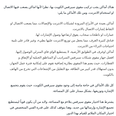
هناك أماكن يجب تركيب مقوي سيرفس الكويت بها، نظرا لأنها اماكن يصعب فيها الاتصال
او استخدام الانترنت، ومن تلك الأماكن ما يلي:
أماكن بعيدة عن الأبراج المزودة لشبكات الانترنت والإتصالات، مما يصعب الاتصال او
التقاط إشارات الاتصال بالانترنت.
عمارات او ناطحات سحاب، يعوق ارتفاعها وصول الإشارات لها.
فنادق كثيرة الغرف، مما يجعل من توزيع الانترنت عليها بطيء، وغير قادر على تلبية
احتياجات النزلاء من الانترنت.
أماكن اوغرف في الطوابق الأرضية، لا يستطيع الواي فاي المنزلي الوصول إليها.
افضل جهاز مقوي شبكات سيرفس السراديب أو المناطق الجبلية أو الإنفاق و
القطارات، حيث يضم هذا المقوي بطارية إضافية تقوم على إمكانية فترة عمل الجهاز،
بدون استهلاك قدر كبير من الطاقة، مع التقليل من الإشعاعات التي تخرج من الهاتف
بالكويت.
كل تلك الأماكن في حاجة ماسة إلى وجود مقوي سيرفس الكويت، حيث يقوم بتجميع
الإشاره وتوزيعها، بشكل ممتاز على كل المساحة.
يشترط هنا اختيار مقوي سيرفس يتلاءم مع المساحة، ولابد من أن يكون قوياً ليستطيع
تجميع الإشاره وإرسالها من جديد، وهذا يتوقف كذلك على قدرة الفني المتخصص في
اختيار المكان الملائم للقيام بهذا الدور.