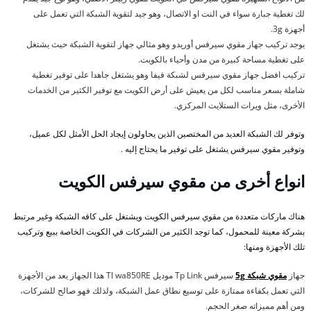
لك تغطية جبارة سواء في النت او الاتصال، وهو جيد لتقوية الشبكة التي تعمل على
أجهزة 3g.
يوجد تركيب جهاز مقوي سيرفس أوريدو وهو مثالي جهاز لتقوية الشبكة حيث يشتغل
على تغطية مساحة كبيرة من مدن وأحياء بالكويت.
تركيب افضل جهاز مقوي سيرفس لشبكة فيفا وهو يشتغل جاهدا على توفير تغطية
شاملة بسعر مناسب لكل من يعيش على أرض الكويت مع توفير الكثير من الخدمات
الأخرى، مثل ويرات الستلايت المركزي.
وتوفر لك الشبكة العديد من المختصين الذين يحاولون إيجاد الحل الأمثل لكل عميل،
وتوفير مقوي سيرفس يشتغل على توفير ما يحتاج إليه .
انواع أخرى من مقوي سيرفس الكويت
هناك ماركات متعددة من مقوي سيرفس الكويت ويشتغل على كافه الشبكة وغير مرتبط
بشركة معينة للمحمول، كما توجد الكثير من الشركات في الكويت الخاصة ببيع وتركيب
تلك الأجهزة ومنها:
جهاز
مقوي شبكة 5g
سيرفس Tp Link موديل Tl wa850RE هذا الجهاز يعد من الأجهزة
التي تعمل بكفاءة ممتازة على توسيع نطاق عمل الشبكة، ولذلك فهو صالح للشركات،
ومن أهم مميزاته صغر الحجم.