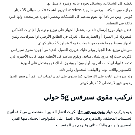
تغطية كل الشبكات، ويشتغل بجودة عالية وقدرة لا مثيل لها.
جهاز مقوي شبكة سيرفس خارجية wireless لتوزيع الشبكة تتكلف حوالي 35 دينار
كويتي، ومن مزاياها أنها تقوم بتدعيم كل الشبكات وتغطي أجهزة غير محددة ولها قدرة
فائقة في التغطية.
افضل جهاز موزع إرسال داخلي، يشتغل الجهاز على توزيع و توصيل الإنترنت للأماكن
المعزولة في المنزل أو العمارة، مثل الغرف في الطابق الأرضي او السراديب، وثمن
الجهاز بسيط مع ما يقدمه من خدمات فهو لا يتجاوز 25 دينار كويتي.
سويتش توزيع، هذا الجهاز يوفر عليك عزيزي العميل العديد من أجهزة مقوي سيرفس
الكويت حيث إنه مزود بثمان منافذ، ويقوم بتدعيم كل الأنظمة مهما كانت الأجهزة التي
تعتمد عليها، اي كانت أندرويد أو آيفون أو ويندوز، لذلك فهو يشتغل على أجهزة
الكمبيوتر واللاب توب و الهاتف المحمول وغير ذلك.
وله قدرة غير عادية على الإرسال، كما يحتوي على ثمان لمبات ليد، كما أن سعر الجهاز
رخيص فهو لا يتخطى 12 دينار كويتي.
تركيب مقوي سيرفس
5g حولي
يقوم بتركيب جهاز
مقوي سيرفس 5g
الكويت افضل الفنيين المتخصصين من كافه أنواع
الجنسيات المختلفة، والماهرة في مجال العمل على التكنولوجيا الحديثة، منها الفني
المصري والهندي والباكستاني وغيرهم من الجنسيات.