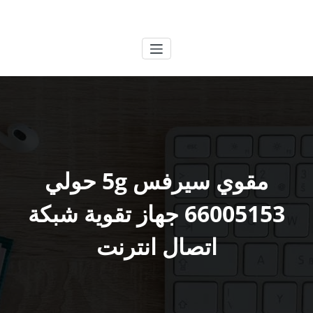
لتجاوز
الكويتية
خدمات وظائف بالكويت
لى
لمحتوى
مقوي سيرفس 5g حولي
66005153 جهاز تقوية شبكة
اتصال انترنت