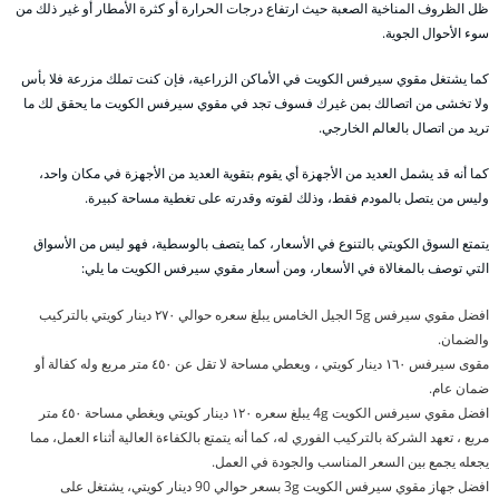
ظل الظروف المناخية الصعبة حيث ارتفاع درجات الحرارة أو كثرة الأمطار أو غير ذلك من
سوء الأحوال الجوية.
كما يشتغل مقوي سيرفس الكويت في الأماكن الزراعية، فإن كنت تملك مزرعة فلا بأس
ولا تخشى من اتصالك بمن غيرك فسوف تجد في مقوي سيرفس الكويت ما يحقق لك ما
تريد من اتصال بالعالم الخارجي.
كما أنه قد يشمل العديد من الأجهزة أي يقوم بتقوية العديد من الأجهزة في مكان واحد،
وليس من يتصل بالمودم فقط، وذلك لقوته وقدرته على تغطية مساحة كبيرة.
يتمتع السوق الكويتي بالتنوع في الأسعار، كما يتصف بالوسطية، فهو ليس من الأسواق
التي توصف بالمغالاة في الأسعار، ومن أسعار مقوي سيرفس الكويت ما يلي:
افضل مقوي سيرفس 5g الجيل الخامس يبلغ سعره حوالي ٢٧٠ دينار كويتي بالتركيب
والضمان.
مقوى سيرفس ١٦٠ دينار كويتي ، ويعطي مساحة لا تقل عن ٤٥٠ متر مربع وله كفالة أو
ضمان عام.
افضل مقوي سيرفس الكويت 4g يبلغ سعره ١٢٠ دينار كويتي ويغطي مساحة ٤٥٠ متر
مربع ، تعهد الشركة بالتركيب الفوري له، كما أنه يتمتع بالكفاءة العالية أثناء العمل، مما
يجعله يجمع بين السعر المناسب والجودة في العمل.
افضل جهاز مقوي سيرفس الكويت 3g بسعر حوالي 90 دينار كويتي، يشتغل على