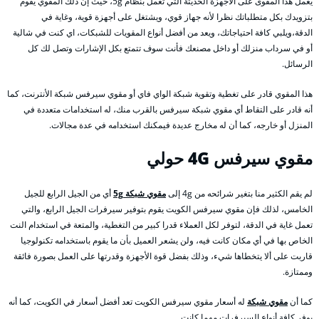
يعمل هذا المقوى على الأجهزة الحديثة التي تعمل بنظام 5g، حيث إن ذلك المقوي يقوم
بتزويدك بكل متطلباتك نظرا لأنه جهاز قوي، ويشتغل على أجهزة قوية، وغاية في
الدقة،ويلبي كافة احتياجاتك، ويعد من أفضل أنواع المقويات للشبكات، اي كنت في شالية
أو في سرداب منزلك أو داخل مصنعك فأنت سوف تتمتع بكل الإشارات وتصل لك كل
الرسائل.
هذا المقوي قادر على تغطية وتقوية شبكة الواي فاي أو مقوي سيرفس شبكة الأنترنت، كما
أنه قادر على التقاط أي مقوي شبكة سيرفس بالقرب منك، له استخدامات متعددة في
المنزل أو خارجه، كما أن له مخارج عديدة فيمكنك استخدامه في عدة مجالات.
مقوي سيرفس 4G
حولي
لم يقم الكثير منا بتغير شرائحه من 4g إلى
مقوي شبكة 5g
أي من الجيل الرابع للجيل
الخامس، لذلك فإن مقوي سيرفس الكويت يقوم بتوفير سيرفرات الجيل الرابع، والتي
تعمل غاية في الدقة، لتوفر لكل العملاء قدرا كبير من التغطية، والمتعة في استخدام النت
الخاص بها في أي مكان كانت فيه، ولن يشعر العميل بأن ما يقوم باستخدامه تكنولوجيا
قاربت على ألا يتخطاها شيء، وذلك بفضل قوة الأجهزة وقدرتها على العمل بصورة فائقة
وممتازة.
كما أن
مقوي شبكة
له أسعار مقوي سيرفس الكويت تعد أفضل أسعار في الكويت، كما أنه
يوفر كافة أنواع السيرفرات مهما كانت.