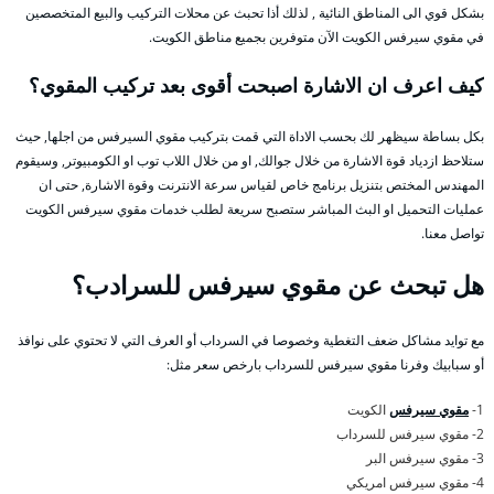
بشكل قوي الى المناطق النائية , لذلك أذا تحبث عن محلات التركيب والبيع المتخصصين
في مقوي سيرفس الكويت الآن متوفرين بجميع مناطق الكويت.
كيف اعرف ان الاشارة اصبحت أقوى بعد تركيب المقوي؟
بكل بساطة سيظهر لك بحسب الاداة التي قمت بتركيب مقوي السيرفس من اجلها, حيث
ستلاحظ ازدياد قوة الاشارة من خلال جوالك, او من خلال اللاب توب او الكومبيوتر, وسيقوم
المهندس المختص بتنزيل برنامج خاص لقياس سرعة الانترنت وقوة الاشارة, حتى ان
عمليات التحميل او البث المباشر ستصبح سريعة لطلب خدمات مقوي سيرفس الكويت
تواصل معنا.
هل تبحث عن مقوي سيرفس للسرادب؟
مع توايد مشاكل ضعف التغطية وخصوصا في السرداب أو العرف التي لا تحتوي على نوافذ
أو سبابيك وفرنا مقوي سيرفس للسرداب بارخص سعر مثل:
1-
مقوي سيرفس
الكويت
2- مقوي سيرفس للسرداب
3- مقوي سيرفس البر
4- مقوي سيرفس امريكي