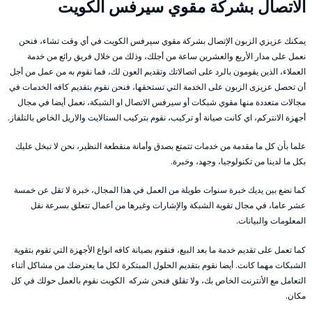
الاتصال بشركة مقوي سيرفس الكويت
يمكنك عزيزي الزبون الإتصال بشركة مقوي سيرفس الكويت في أي وقت تشاء، فنحن
نعمل على مدار الأربع والعشرين ساعة من أجلك، وذلك من خلال فريق رائع من خدمة
العملاء، الذين يقومون بالرد على اتصالاتك وتقديم العون لك، فما نقوم به من عمل من أجل
أن تحصل عزيزى الزبون على الخدمة التي تستحقها، فنحن نقوم بتقديم كافه الخدمات في
مجالات متعددة منها مقوي شبكات أو سيرفس الاتصال او الشبكة، نعمل أيضا في مجال
أجهزة الانتركم، اي كانت صيانة أو تركيب، نقوم بتركيب الستالايت والاريل الخاص بالتلفاز.
علما بأن كل ما مقدمة من خدمات تتمتع بصدق وأمانة منقطعة النظير، نحن لا تبخل عليك
بكل ما لدينا من تكنولوجيا، وجهد، وخبرة.
كما نضع بين يديك خبرة سنوات طويلة من العمل في هذا المجال، خبرة لا تقل عن خمسة
عشر عاما، في مجال تقوية الشبكة والإشارات وغيرها من أعمال تتعلق بسرعة نقل
المعلومات والبيانات.
كما تعمل على تقديم خدمة ما بعد البيع، فنقوم بصيانة كافه انواع الأجهزة التي تقوم بتقوية
الشبكات مهما كانت. أيضا نقوم بتقديم الحلول المبتكرة لكل ما يعترضك من مشاكل أثناء
التعامل مع الأنترنت الخاص بك، ولا تقلق فنحن شركه الكويت نقوم بالعمل حولك في كل
مكان.