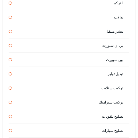
انتركم
بدالات
بنشر متنقل
بي ان سبورت
بين سبورت
تبديل تواير
تركيب ستلايت
تركيب سيراميك
تصليح تلفونات
تصليح سيارات