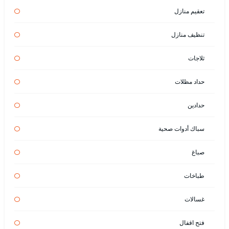
تعقيم منازل
تنظيف منازل
ثلاجات
حداد مظلات
حدادين
سباك أدوات صحية
صباغ
طباخات
غسالات
فتح اقفال