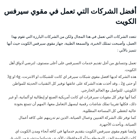
أفضل الشركات التي تعمل في مقوي سيرفس
الكويت
تتعدد الشركات التي تعمل في هذا المجال ولكن من الشركات البارزة التي تقوم بهذا
العمل، وأصبحت تمتلك الخبرة، والسمعة الطيبة، جهاز مقوي سيرفس الكويت حيث أنها
تتميز بالآتي :
تعمل وتتسابق من أجل تقديم خدمات السيرفس على أعلى مستوى، لترضي أذواق أهل
الكويت.
هذه الشركة لديها افضل مقوي شبكات سيرفر اي كانت للشبكات او الانترنت، 4g او 3g
أو حتى 2g ، وقد أخذت هذه الشركة على عاتقها توفير كل التقنيات الحديثة للمواطن
الكويتي، للتواصل مع العالم الخارجي.
كما أنها توفر كل مقويات سيرفرات اي كانت أمريكية الصنع او إيطالية او ألمانية، أو غير
ذلك، فكلها تقريبا تملك شاشات رقمية ليسهل التعامل معها، المهم أن تتمتع بجودة
عالية لتغطي كل المساحة المطلوبة.
كما توفر تلك الشركة الفنيين وعمال الصيانة، الذين تم تدريبهم على كافه أعمال
الصيانة، وبأحدث الأجهزة.
وايضا تقوم مقوي سيرفس الكويت بتقديم خدماتها في كافه أنحاء ومدن الكويت اي
كانت العاصمة الجزر المحيطة بها أو المحافظات الأخرى، خدماتها منتشرة من الشرق