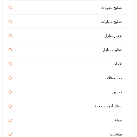
تصليح تلفونات
تصليح سيارات
تعقيم منازل
تنظيف منازل
ثلاجات
حداد مظلات
حدادين
سباك أدوات صحية
صباغ
طباخات