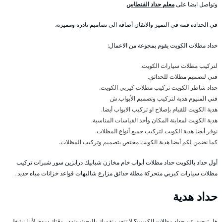
وتواصل ايضا على
معلم حداد الفنطاس
في الحدادة قمة في التميز والاتقان أضافة الى تصاميم نادرة ومميزة،
حداد مظلات الكويت يقوم بمجوعة من الاعمال:
لتركيب مظلات سيارات الكويت.
فني لتصميم مظلات للحدائق.
حداد شاطر الكويت تركيب مظلات كيربي الكويت.
فني المنيوم هدية لتركيب وتصميم الأبواب.ش
هدية الكويت للقيام بإصلاح او تركيب الابواب أيضا.
هدية الكويت لمعاينة المكان وأخذ القياسات المناسبة.
نوفر أيضا هدية الكويت لتركيب جميع أنواع المظلات.
كما نضمن لكم أيضا هدية الكويت مختص بتصميم وتركيب المظلات.
أول حداد بالكويت حداد مظلات أبواب خام مخازن شبابيك درابزين سور شبرات تركيب
مظلات سيارات كيربي متحركة مظلة حدائق مزارع شاليهات قواعد خزانات مياه حديد .
حداد هدية
هل تبحث عن حداد مظلات الكويت؟ لا تتعب نفسك بالبحث وتهدر وقتك سدى لأننا نشغل