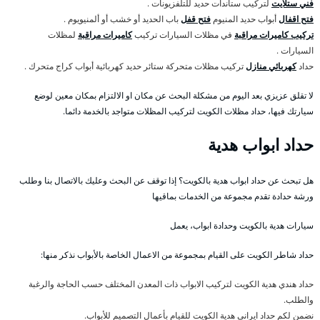
فني ستلايت
لتركيب ستاندات حديد للتلفزيونات .
فتح اقفال
أبواب حديد المنيوم
فتح قفل
باب الحديد أو خشب أو ألمنيويوم .
تركيب كاميرات مراقبة
في مظلات السيارات تركيب
كاميرات مراقبة
لمظلات
السيارات .
حداد
كهربائي منازل
تركيب مظلات متحركة ستائر حديد كهربائية أبواب كراج متحرك .
لا تقلق عزيزي بعد اليوم من مشكلة البحث عن مكان او الالتزام بمكان معين لوضع
سيارتك فيها، حداد مظلات الكويت لتركيب المظلات متواجد بالخدمة دائما.
حداد ابواب هدية
هل تبحث عن حداد ابواب هدية بالكويت؟ إذا توقف عن البحث وعليك بالاتصال بنا وطلب
ورشة حدادة تقدم مجموعة من الخدمات بماقيها
سيارات هدية بالكويت وحدادة ابواب، يعمل
حداد شاطر الكويت على القيام بمجموعة من الاعمال الخاصة بالأبواب نذكر منها:
حداد هندي هدية الكويت لتركيب الابواب ذات المعدن المختلف حسب الحاجة والرغبة
والطلب.
نضمن لكم حداد ايراني هدية الكويت للقيام بأعمال التصميم للأبواب.