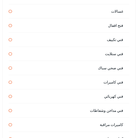
غسالات
فتح اقفال
فني تكييف
فني ستلايت
فني صحي سباك
فني كاميرات
فني كهربائي
فني مداخن وشفاطات
كاميرات مراقبة