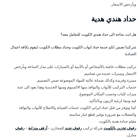
وبأرخص الاسعار.
حداد هندي هدية
هل انت بحاجة الى حداد هندي الكويت للتعامل معه؟
شركتنا تضمن لكم خدمة حداد ابواب الكويت وحداد مظلات الكويت ليقوم بكافة اعمال
الحدادة:
تركيب مظلات خاصة بالأشخاص أو بالأبنية أو بالسيارات على مدار الساعة وبأرخص
الاسعار وبميزات عديدة من تصاميم
مميزة وفريدة وكذلك ضمانة عالية للمواد الموضوعة ضمن التصميم.
خدمات التركيب للأبواب والنوافذ منها الالمنيوم ومنها الحديدية وهذا يعود الى عدة
ميزات للباب وحسب المكان الموضوع
فيه وتبعا لرغبة الزبون وبالتأكيد.
كما ونوفر من قبل حداد ايراني الكويت خدمات الصيانة والاصلاح للأبواب والنوافذ
والمضلات مع ضرورة توفير قطع غيار مناسبة.
معلم حدادة هدية بالكويت
رفوف تخزين بالكويت
شركة تركيب
رفوف حديد
للمخازن –
أرفف منزلية
–
رفوف
منازل.