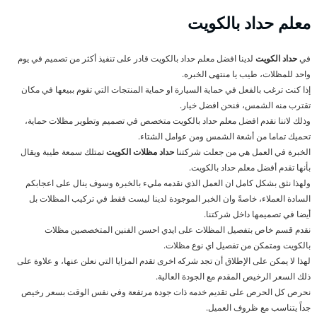
معلم حداد بالكويت
في
حداد الكويت
لدينا افضل معلم حداد بالكويت قادر على تنفيذ أكثر من تصميم في يوم
واحد للمظلات، طيب يا منتهى الخبره.
إذا كنت ترغب بالفعل في حماية السيارة او حماية المنتجات التي تقوم ببيعها في مكان
تقترب منه الشمس، فنحن افضل خيار.
وذلك لاننا نقدم افضل معلم حداد بالكويت متخصص في تصميم وتطوير مظلات حماية،
تحميك تماما من أشعة الشمس ومن عوامل الشتاء.
الخبرة في العمل هي من جعلت شركتنا
حداد مظلات الكويت
تمتلك سمعة طيبة ويقال
بأنها تقدم أفضل معلم حداد بالكويت.
ولهذا نثق بشكل كامل ان العمل الذي نقدمه مليء بالخبرة وسوف ينال على اعجابكم
السادة العملاء، خاصةً وان الخبر الموجودة لدينا ليست فقط في تركيب المظلات بل
أيضا في تصميمها داخل شركتنا.
نقدم قسم خاص بتفصيل المظلات على ايدي احسن الفنين المتخصصين مظلات
بالكويت ومتمكن من تفصيل اي نوع مظلات.
لهذا لا يمكن على الإطلاق أن تجد شركه اخرى تقدم المزايا التي نعلن عنها، و علاوة على
ذلك السعر الرخيص المقدم مع الجودة العالية.
نحرص كل الحرص على تقديم خدمه ذات جودة مرتفعة وفي نفس الوقت بسعر رخيص
جداً يتناسب مع ظروف العميل.