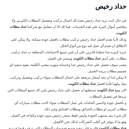
حداد رخيص
في حال كنت تريد حداد رخيص يقدم لك اعمال تركيب وتفصيل المظلات الكيربي ولا
يتقاضى أموال كثيرة على هذه الخدمات، فما لك الا ان تتعامل مع شركتنا
حداد مظلات
الكويت
.
وذلك لأننا نقدم افضل حداد رخيص تركيب مظلات بافضل جودة ممكنة، ولا يمكن على
الاطلاق ان نقدم أي عمل فيه نوع من أنواع الخلل.
خبره كبيره جدا تجعلنا قادرين على أن تلبي جميع الاحتياجات المتعلقة ب حداد تركيب
مظلات، على أيدي
حداد مظلات الكويت
ومتميز في العمل.
معنى سوف تحصل على حداد رخيص جدا وخدماته مبهره بمعنى الكلمة، يقوم بتنفيذ اي
تصميم مظلات يريده العميل.
لا يمكن ابدا ان تجد أسعار مرتفعة على اعمال المظلات سواء تركيب وتفصيل وتركيب
معا، ولهذا فأننا افضل
حداد مظلات الكويت
.
الان ومع
حداد الكويت
تستطيع ان تحصل على حداد رخيص يلبي لك جميع المطالب التي
تريدها في تفصيل المظلات.
و بأفضل جودة واحسن الخامات في عمل المظلات سواء كانت مظلات سيارات أي
مظلات كيربي او مظلات الحدائق ومظلات الفنادق وغير ذلك.
كل شيء يتم بمنتهى الجودة وليس فقط بسعر رخيص بدون جودة وكفاءة في العمل،
وهو ما لا يتوفر في أغلب الشركات لذلك نحن الأفضل.
حداد مظلات الكويت
قادرة على تنفيذ جميع تصميمات المظلات التي ترغب فيها عزيزى