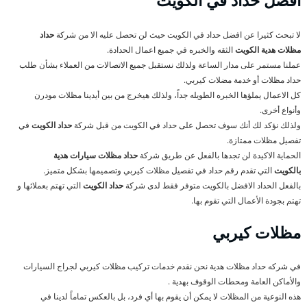
أفضل حداد في الكويت
لا تبحث كثيرا عن افضل حداد في الكويت حيث لن تحصل عليه الا من شركة
حداد
مظلات هدية الكويت
الثقه والخبره في جميع اعمال الحدادة.
عملنا مستمر على مدار الساعة ولذلك نستقبل جميع الاتصالات من العملاء بشأن طلب
حداد مظلات أو خدمة مضلات كيربي.
كل الاعمال يملؤها الخبره الطويله جداً، ولذلك هيخرج من بين أيدينا مظلات مودرن
وأنواع أخرى.
ولذلك نؤكد لك أنك سوف تحصل على حداد في الكويت من قبل شركة
حداد الكويت
في
تفصيل مظلات ممتازة.
الحماية الاكيدة لن تجدها بالفعل عن طريق شركة
حداد مظلات سيارات هدية
بالكويت
التي تقدم رقم حداد في تفصيل مظلات كيربي وتصميمها بشكل متميز.
بالفعل الحداد الافضل بالكويت متوفر فقط لدى شركة
حداد الكويت
التي تهتم بعملائها و
تهتم بجودة الأعمال التي تقوم بها.
مظلات كيربي
في شركه حداد مظلات هدية نحن نقدم خدمات تركيب مظلات كيربي لجراج السيارات
والأماكن العامة ومحطات الوقوف بهدية .
هذه النوعية من المظلات لا يمكن أن يقوم بها أي فرد، بل بالعكس تماماً لدينا في