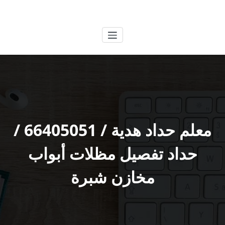
لتجاوز
الكويتية
خدمات وظائف بالكويت
لى
لمحتوى
معلم حداد هدية / 66405051 /
حداد تفصيل مظلات أبواب
مخازن شبرة