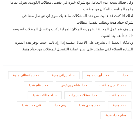
وكل فعلك نتيجة عدم التعامل مع شركة خبره في تفصيل مظلات الكويت، تعرف تماما
ما هو المناسب للمكان من مظلات.
لذلك اذا كنت قد عانيت من هذه المشكلات ما عليك سوى ان تتواصل معنا في
شركة
حداد هدية
وتطلب تفصيل مظلات.
وسوف يتم عمل المعاينة الضروريه للمكان المراد تركيب وتفصيل المظلات له، وبعد
ذلك تبدأ عملية التنفيذ.
وبامكان العميل ان يشرف على الاعمال بنفسه إذا اراد ذلك، حيث نوفر هذه الميزه
للساده العملاء لكي يطمئن على سير عملية التفصيل للمظلات من
حداد هدية
.
حداد
حداد أبواب هدية
حداد ايراني هدية
حداد باكستاني هدية
حداد تفصيل مظلات
حداد شاطر ورخيص
حداد عام هدية
حداد مظلات
حداد مظلات سيارات
حداد مظلات هدية
حداد هدية
حداد هندي هدية
رقم حداد
فني حداد هدية
معلم حداد هدية