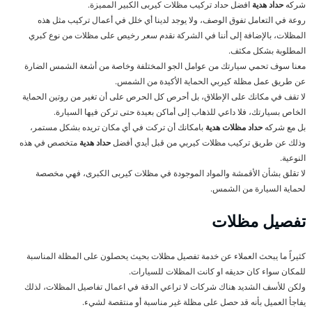
شركه
حداد هدية
افضل حداد تركيب مظلات كيربى الكبير المميزة.
روعة في التعامل تفوق الوصف، ولا يوجد لدينا أي خلل في أعمال تركيب مثل هذه
المظلات، بالإضافة إلى أننا في الشركة نقدم سعر رخيص على مظلات من نوع كبري
المطلوبة بشكل مكثف.
معنا سوف تحمي سيارتك من عوامل الجو المختلفة وخاصة من أشعة الشمس الضارة
عن طريق عمل مظلة كيربي الحماية الأكيدة من الشمس.
لا تقف في مكانك على الإطلاق، بل أحرص كل الحرص على أن تغير من روتين الحماية
الخاص بسيارتك، فلا داعي للذهاب إلى أماكن بعيدة حتى تركن فيها السيارة.
بل مع شركه
حداد مظلات هدية
بامكانك أن تركت في أي مكان تريده بشكل مستمر،
وذلك عن طريق تركيب مظلات كيربي من قبل أيدي أفضل
حداد هدية
متخصص في هذه
النوعية.
لا تقلق بشأن الأقمشة والمواد الموجودة في مظلات كيربى الكبرى، فهي مخصصة
لحماية السيارة من الشمس.
تفصيل مظلات
كثيراً ما يبحث العملاء عن خدمة تفصيل مظلات بحيث يحصلون على المظلة المناسبة
للمكان سواء كان حديقه او كانت المظلات للسيارات.
ولكن للأسف الشديد هناك شركات لا تراعي الدقة في اعمال تفاصيل المظلات، لذلك
يفاجأ العميل بأنه قد حصل على مظلة غير مناسبة أو منتقصة لشيء.