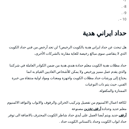
7-
8- .
9- .
10 – .
حداد ايراني هدية
هل تبحث عن حداد ايراني هدية بالكويت الرخيص؟ لن تجد أرخص من فني حداد الكويت
الذي لا يتقاضى سوى مبالغ رخيصة للغاية مقارنة بالشركات الأخرى،
حداد مظلات هدية الكويت معلم حدادة هندي هدية من ضمن الكوادر العاملة في شركتنا
والذي يقدم عمل مميز ورخيص ولا يمكن للأشخاص العاديين القيام به انما
يحتاج إلى ورشات حداد مظلات الكويت واجهزة ومعدات ومواد اولية منتقاة من خبرة
الفني، حيث يتم ذات النوعيات
الممتازة والمكفولة.
لكافة اعمال الالمنيوم من تفصيل وتركيب الخزائن والرفوف والابواب والنوافذ الالمنيوم
معلم حديد وحدادة
أرفف تخزين
مصنوعة
أرفف
حديد ويتم أيضا العمل على أيدي حداد شاطر الكويت المحترف بالاضافة الى توفر
حداد ابواب الكويت وحداد باكستاني الكويت حداد .