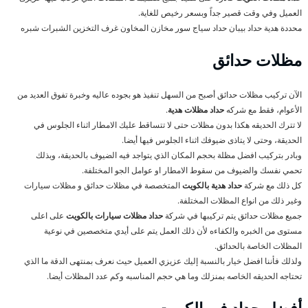
العميل وفي وقت قصير جداً وبسعر رخيص للغاية.
محددة هدية حداد بيبان حداد سياج سور مخازن المخاون غرف التخزين الشبرات شبره
مظلات حدائق
الآن تركيب مظلات حدائق أصبح من السهل تنفيذ هو بجوده عاليه وخبرة تفوق العديد من
الأعوام، فقط مع شركه
حداد مظلات هدية
.
لا تترك الحديقه هكذا بدون مظلات حتى لا تتساقط عليك الامطار اثناء الجلوس في
الحديقة، وحتى لا يتاذى ضيوفك اثناء الجلوس فيها أيضا.
وبادر بتركيب افضل مظلة بحجم المكان الذي يتواجد فيه الضيوف بالحديقة، وبذلك
تحمي نفسك والضيوف من سقوط الامطار او عوامل الجو المختلفة.
كل ذلك مع شركة
حداد هدية بالكويت
المتخصصة في مظلات حدائق و مظلات سيارات
وغير ذلك من انواع المظلات المختلفة.
جميع مظلات حدائق يتم تركيبها في شركة
حداد مظلات سيارات بالكويت
على اعلى
مستوى من الخبره والكفاءه لأن ذلك العمل يتم على أيدي متخصصين في نوعية
المظلات الخاصة بالحدائق.
ولذلك فأننا افضل خيار بالنسبة إليك عزيزي العميل حيث نعرف بمنتهى الدقة ما الذي
تحتاجه الحديقه الخاصه بمنزلك وما هي حجم المناسبه وكم عدد المظلات أيضا.