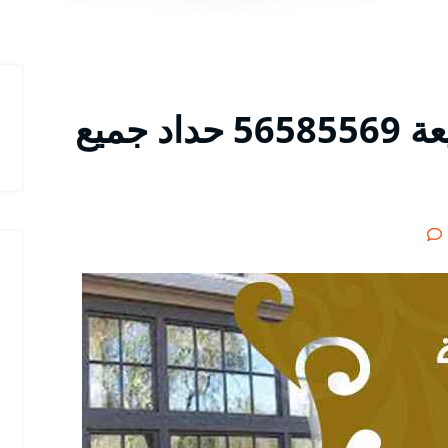
معلم حداد شبابيك الجليعة 56585569 حداد جميع