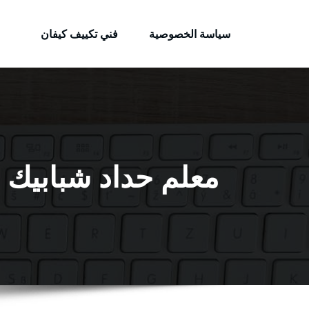
الكويتية
لتجاوز
خدمات وظائف بالكويت
لى
سياسة الخصوصية
فني تكييف كيفان
لمحتوى
معلم حداد شبابيك الجليعة 56585569 حداد جم