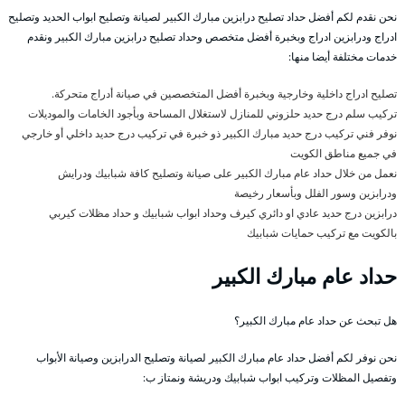
نحن نقدم لكم أفضل حداد تصليح درابزين مبارك الكبير لصيانة وتصليح ابواب الحديد وتصليح
ادراج ودرابزين ادراج وبخبرة أفضل متخصص وحداد تصليح درابزين مبارك الكبير ونقدم
خدمات مختلفة أيضا منها:
تصليح ادراج داخلية وخارجية وبخبرة أفضل المتخصصين في صيانة أدراج متحركة.
تركيب سلم درج حديد حلزوني للمنازل لاستغلال المساحة وبأجود الخامات والموديلات
نوفر فني تركيب درج حديد مبارك الكبير ذو خبرة في تركيب درج حديد داخلي أو خارجي
في جميع مناطق الكويت
نعمل من خلال حداد عام مبارك الكبير على صيانة وتصليح كافة شبابيك ودرايش
ودرابزين وسور الفلل وبأسعار رخيصة
درابزين درج حديد عادي او دائري كيرف وحداد ابواب شبابيك و حداد مظلات كيربي
بالكويت مع تركيب حمايات شبابيك
حداد عام مبارك الكبير
هل تبحث عن حداد عام مبارك الكبير؟
نحن نوفر لكم أفضل حداد عام مبارك الكبير لصيانة وتصليح الدرابزين وصيانة الأبواب
وتفصيل المظلات وتركيب ابواب شبابيك ودريشة ونمتاز ب: