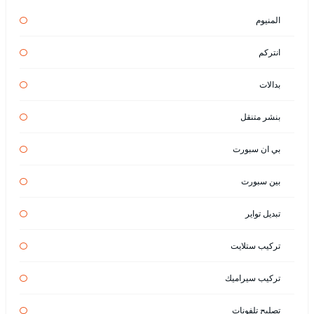
المنيوم
انتركم
بدالات
بنشر متنقل
بي ان سبورت
بين سبورت
تبديل تواير
تركيب ستلايت
تركيب سيراميك
تصليح تلفونات