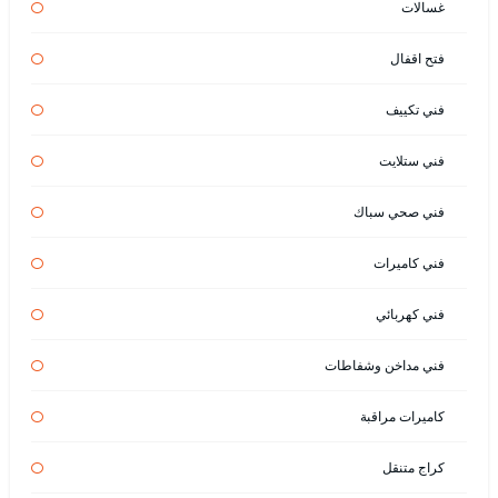
غسالات
فتح اقفال
فني تكييف
فني ستلايت
فني صحي سباك
فني كاميرات
فني كهربائي
فني مداخن وشفاطات
كاميرات مراقبة
كراج متنقل