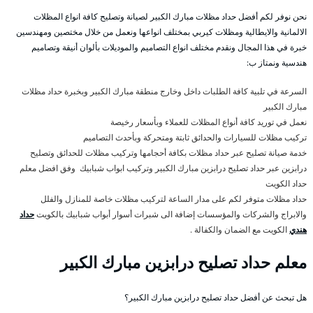
نحن نوفر لكم أفضل حداد مظلات مبارك الكبير لصيانة وتصليح كافة انواع المظلات
الالمانية والايطالية ومظلات كيربي بمختلف انواعها ونعمل من خلال مختصين ومهندسين
خبرة في هذا المجال ونقدم مختلف انواع التصاميم والموديلات بألوان أنيقة وتصاميم
هندسية ونمتاز ب:
السرعة في تلبية كافة الطلبات داخل وخارج منطقة مبارك الكبير وبخبرة حداد مظلات
مبارك الكبير
نعمل في توريد كافة أنواع المظلات للعملاء وبأسعار رخيصة
تركيب مظلات للسيارات والحدائق ثابتة ومتحركة وبأحدث التصاميم
خدمة صيانة تصليح عبر حداد مظلات بكافة أحجامها وتركيب مظلات للحدائق وتصليح
درابزين عبر حداد تصليح درابزين مبارك الكبير وتركيب ابواب شبابيك وفق افضل معلم
حداد الكويت
حداد مظلات متوفر لكم على مدار الساعة لتركيب مظلات خاصة للمنازل والفلل
والابراج والشركات والمؤسسات إضافة الى شبرات أسوار أبواب شبابيك بالكويت
حداد
هندي
الكويت مع الضمان والكفالة .
معلم حداد تصليح درابزين مبارك الكبير
هل تبحث عن أفضل حداد تصليح درابزين مبارك الكبير؟